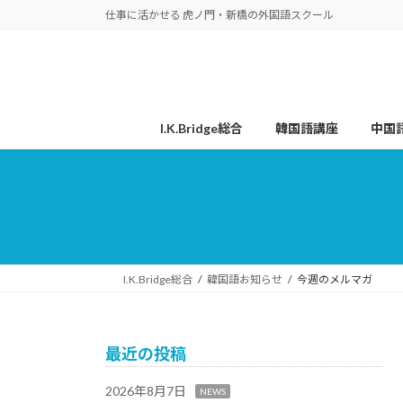
コ
ナ
仕事に活かせる 虎ノ門・新橋の外国語スクール
ン
ビ
テ
ゲ
ン
ー
ツ
シ
へ
ョ
I.K.Bridge総合
韓国語講座
中国
ス
ン
キ
に
ッ
移
プ
動
I.K.Bridge総合
韓国語お知らせ
今週のメルマガ
最近の投稿
2026年8月7日
NEWS