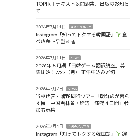
TOPIKⅠテキスト＆問題集』出版のお知ら
せ
2026年7月11日
今週のメルマガ
Instagram「知ってトクする韓国語」
食
べ放題～무한 리필
2026年7月11日
NEWS
2026年８月期「日韓ゲーム翻訳講座」募
集開始！7/27（月） 正午申込み〆切
2026年7月7日
NEWS
当校代表・幡野 同行ツアー「朝鮮族が暮ら
す街 中国吉林省・延辺 満喫４日間」参
加者募集
2026年7月4日
今週のメルマガ
Instagram「知ってトクする韓国語」
錠