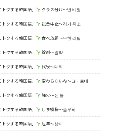
知ってトクする韓国語」
クラス分け～반 배정
知ってトクする韓国語」
試合中止～경기 취소
知ってトクする韓国語」
食べ放題～무한 리필
知ってトクする韓国語」
錠剤～알약
知ってトクする韓国語」
代役～대타
知ってトクする韓国語」
変わらないね～그대로네
知ってトクする韓国語」
強火～센 불
知ってトクする韓国語」
しま模様～줄무늬
知ってトクする韓国語」
厄年～삼재