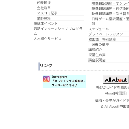
代表挨拶
映像翻訳講座・オンラ
会社沿革
映像翻訳講座・通信添
マスコミ記事
映像翻訳講座・吹き替
講師募集
日韓ゲーム翻訳講座・
受講生イベント
削
通訳インターンシップ プログラ
スケジュール
ム
プライベートレッスン
人材紹介サービス
韓国語 特別講座
過去の講座
講師紹介
受講生の声
講座説明会
リンク
幡野がガイドを務める 
About[韓国語]
講師・金子がガイド
る All About[中国