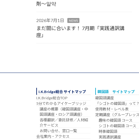
剤～알약
2026年7月1日
NEWS
まだ間に合います！ 7月期「実践通訳講
座」
I.K.Bridge総合 サイトマップ
韓国語 サイトマップ
I.K.Bridge総合TOP
韓国語講座
5分でわかるアイケーブリッジ
「シゴトの韓国語」って
講座の概要（韓国語講座・中
使用教材・レベル表
国語講座・ロシア語講座）
定期講座（グループレッ
各種翻訳／委託研修／人材紹
趣味の韓国語 コース
介サービス
シゴトの韓国語 コース
お問い合せ、窓口一覧
時事韓国語
会社案内・アクセス
実践通訳講座