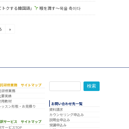
知ってトクする韓国語」
喉を潤す～목을 축이다
6
»
固
定
ペ
ー
ジ
委託研修業務 サイトマップ
検索
託研修業務
主要実績
使用教材
お問い合わせ先一覧
レッスン形態・お見積り
資料請求
カウンセリング申込み
説明会申込み
翻訳サービス サイトマップ
受講申込み
訳サービスTOP