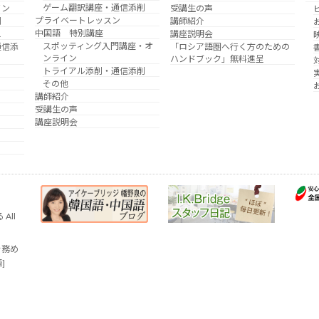
ゲーム翻訳講座・通信添削
イン
受講生の声
プライベートレッスン
削
講師紹介
中国語 特別講座
え
講座説明会
スポッティング入門講座・オ
通信添
「ロシア語圏へ行く方のための
ンライン
ハンドブック」無料進呈
トライアル添削・通信添削
その他
講師紹介
受講生の声
講座説明会
All
を務め
語]