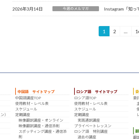
2026年3月14日
今週のメルマガ
Instagram「
投
1
2
…
1
固
固
定
定
稿
ペ
ペ
の
ー
ー
ジ
ジ
ペ
ー
ジ
中国語 サイトマップ
ロシア語 サイトマップ
中国語講座TOP
ロシア語TOP
委
送
？
使用教材・レベル表
使用教材・レベル表
スケジュール
スケジュール
り
スン）
定期講座
定期講座
映像翻訳講座・オンライン
実践通訳講座
映像翻訳講座・通信添削
プライベートレッスン
スポッティング講座・通信添
ロシア語 特別講座
削
過去の講座
翻