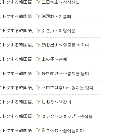
知ってトクする韓国語」
三日坊主～작심삼일
知ってトクする韓国語」
油汚れ～기름때
知ってトクする韓国語」
引き戸～미닫이문
知ってトクする韓国語」
顔を出す～얼굴을 비치다
知ってトクする韓国語」
上の子～큰애
知ってトクする韓国語」
袋を開ける～봉지를 뜯다
知ってトクする韓国語」
ゼロではない～없지는 않다
知ってトクする韓国語」
しおり～책갈피
知ってトクする韓国語」
セレクトショップ～편집숍
知ってトクする韓国語」
巻き込む～끌어들이다