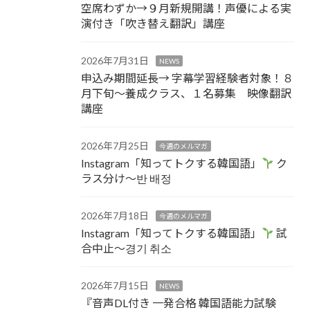
空席わずか→９月新規開講！声優による実
演付き「吹き替え翻訳」講座
2026年7月31日
NEWS
申込み期間延長→ 字幕学習経験者対象！８
月下旬～養成クラス、１名募集 映像翻訳
講座
2026年7月25日
今週のメルマガ
Instagram「知ってトクする韓国語」
ク
ラス分け～반 배정
2026年7月18日
今週のメルマガ
Instagram「知ってトクする韓国語」
試
合中止～경기 취소
2026年7月15日
NEWS
『音声DL付き 一発合格 韓国語能力試験