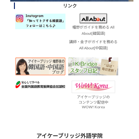
リンク
幡野がガイドを務める All
About[韓国語]
講師・金子がガイドを務める
All About[中国語]
アイケーブリッジの
コンテンツ配信中
WOW! Korea
アイケーブリッジ外語学院