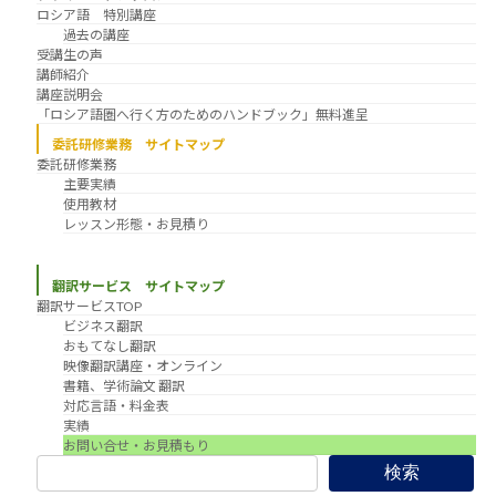
ロシア語 特別講座
過去の講座
受講生の声
講師紹介
講座説明会
「ロシア語圏へ行く方のためのハンドブック」無料進呈
委託研修業務 サイトマップ
委託研修業務
主要実績
使用教材
レッスン形態・お見積り
翻訳サービス サイトマップ
翻訳サービスTOP
ビジネス翻訳
おもてなし翻訳
映像翻訳講座・オンライン
書籍、学術論文 翻訳
対応言語・料金表
実績
お問い合せ・お見積もり
検索