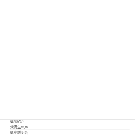
講師募集
受講生イベント
通訳インターンシップ プログラム
人材紹介サービス
韓国語 サイトマップ
韓国語講座
「シゴトの韓国語」って？
使用教材・レベル表
定期講座（グループレッスン）
趣味の韓国語 コース
シゴトの韓国語 コース
時事韓国語
実践通訳講座
映像翻訳講座・オンライン
映像翻訳講座・通信添削
映像翻訳講座・吹き替え
日韓ゲーム翻訳講座・通信添削
スケジュール
プライベートレッスン
韓国語 特別講座
過去の講座
講師紹介
受講生の声
講座説明会