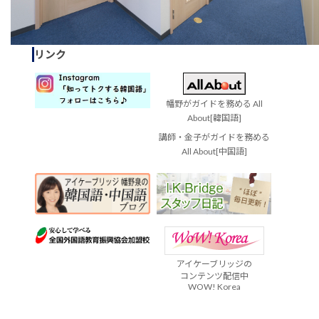
リンク
幡野がガイドを務める All
About[韓国語]
講師・金子がガイドを務める
All About[中国語]
アイケーブリッジの
コンテンツ配信中
WOW! Korea