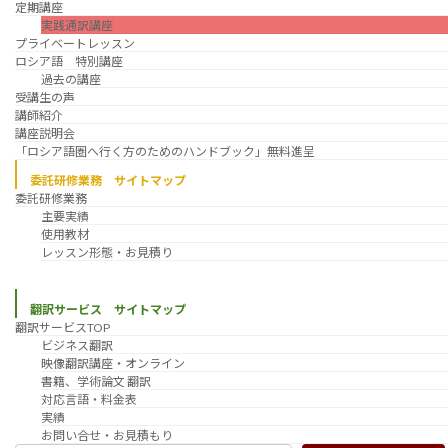
定期講座
実践通訳講座
プライベートレッスン
ロシア語 特別講座
過去の講座
受講生の声
講師紹介
講座説明会
「ロシア語圏へ行く方のためのハンドブック」無料進呈
委託研修業務 サイトマップ
委託研修業務
主要実績
使用教材
レッスン形態・お見積り
翻訳サービス サイトマップ
翻訳サービスTOP
ビジネス翻訳
映像翻訳講座・オンライン
書籍、学術論文 翻訳
対応言語・料金表
実績
お問い合せ・お見積もり