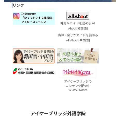
リンク
幡野がガイドを務める All
About[韓国語]
講師・金子がガイドを務める
All About[中国語]
アイケーブリッジの
コンテンツ配信中
WOW! Korea
アイケーブリッジ外語学院