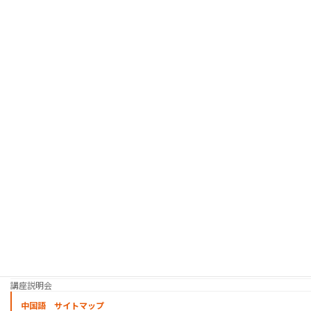
受講生イベント
通訳インターンシップ プログラム
人材紹介サービス
韓国語 サイトマップ
韓国語講座
「シゴトの韓国語」って？
使用教材・レベル表
定期講座（グループレッスン）
趣味の韓国語 コース
シゴトの韓国語 コース
時事韓国語
実践通訳講座
映像翻訳講座・オンライン
映像翻訳講座・通信添削
映像翻訳講座・吹き替え
日韓ゲーム翻訳講座・通信添削
スケジュール
プライベートレッスン
韓国語 特別講座
過去の講座
講師紹介
受講生の声
講座説明会
中国語 サイトマップ