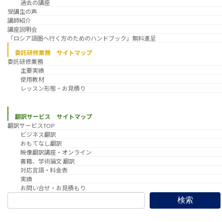
過去の講座
受講生の声
講師紹介
講座説明会
「ロシア語圏へ行く方のためのハンドブック」無料進呈
委託研修業務 サイトマップ
委託研修業務
主要実績
使用教材
レッスン形態・お見積り
翻訳サービス サイトマップ
翻訳サービスTOP
ビジネス翻訳
おもてなし翻訳
映像翻訳講座・オンライン
書籍、学術論文 翻訳
対応言語・料金表
実績
お問い合せ・お見積もり
検索