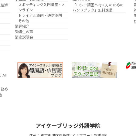
スポッティング入門講座・オ
通信添
「ロシア語圏へ行く方のための
ンライン
ハンドブック」無料進呈
トライアル添削・通信添削
その他
講師紹介
受講生の声
講座説明会
All
を務め
語]
アイケーブリッジ外語学院
住所： 東京都港区西新橋1-9-1 アコール新橋4階