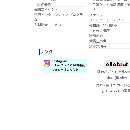
講師募集
日韓ゲーム翻訳講座・
受講生イベント
削
通訳インターンシップ プログラ
スケジュール
ム
プライベートレッスン
人材紹介サービス
韓国語 特別講座
過去の講座
講師紹介
受講生の声
講座説明会
リンク
幡野がガイドを務める 
About[韓国語]
講師・金子がガイド
る All About[中国