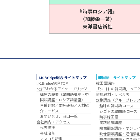
『時事ロシア語』
（加藤栄一著）
東洋書店新社
I.K.Bridge総合 サイトマップ
韓国語 サイトマップ
I.K.Bridge総合TOP
韓国語講座
5分でわかるアイケーブリッジ
「シゴトの韓国語」って
講座の概要（韓国語講座・中
使用教材・レベル表
国語講座・ロシア語講座）
定期講座（グループレッ
各種翻訳／委託研修／人材紹
趣味の韓国語 コース
介サービス
シゴトの韓国語 コース
お問い合せ、窓口一覧
時事韓国語
会社案内・アクセス
実践通訳講座
代表挨拶
映像翻訳講座・オンラ
会社沿革
映像翻訳講座・通信添
マスコミ記事
映像翻訳講座・吹き替