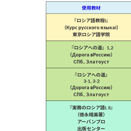
使用教材
『ロシア語教程I』
（Курс русского языкаI）
東京ロシア語学院
『ロシアへの道』1,2
（Дорога вРоссию）
СПб., Златоуст
『ロシアへの道』
3-1, 3-2
（Дорога вРоссию）
СПб., Златоуст
『実務のロシア語I, II』
（徳永晴美著）
アーバンプロ
出版センター