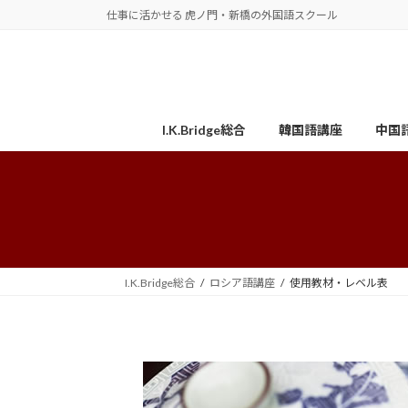
コ
ナ
仕事に活かせる 虎ノ門・新橋の外国語スクール
ン
ビ
テ
ゲ
ン
ー
ツ
シ
へ
ョ
I.K.Bridge総合
韓国語講座
中国
ス
ン
キ
に
ッ
移
プ
動
I.K.Bridge総合
ロシア語講座
使用教材・レベル表