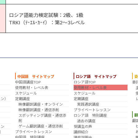
ロシア語能力検定試験：2級、1級
TRKI（ﾃ･ｴﾙ･ｶ･ｲ）：第2～3レベル
中国語 サイトマップ
ロシア語 サイトマップ
中国語講座TOP
ロシア語TOP
委
？
使用教材・レベル表
使用教材・レベル表
スケジュール
スケジュール
スン）
定期講座
定期講座
映像翻訳講座・オンライン
実践通訳講座
映像翻訳講座・通信添削
プライベートレッスン
スポッティング講座・通信添
ロシア語 特別講座
削
翻
過去の講座
ゲーム翻訳講座・通信添削
イン
受講生の声
プライベートレッスン
削
講師紹介
中国語 特別講座
え
講座説明会