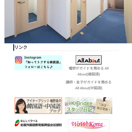
リンク
幡野がガイドを務める All
About[韓国語]
講師・金子がガイドを務める
All About[中国語]