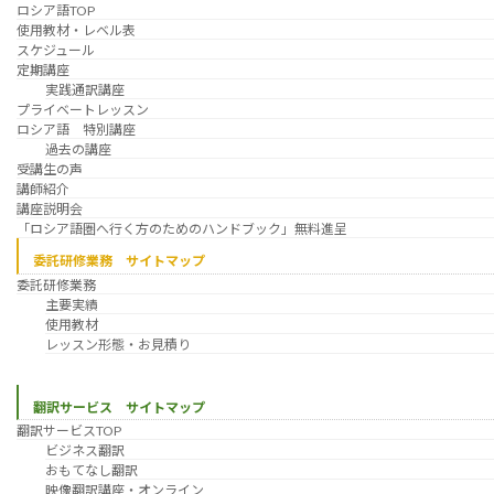
ロシア語TOP
使用教材・レベル表
スケジュール
定期講座
実践通訳講座
プライベートレッスン
ロシア語 特別講座
過去の講座
受講生の声
講師紹介
講座説明会
「ロシア語圏へ行く方のためのハンドブック」無料進呈
委託研修業務 サイトマップ
委託研修業務
主要実績
使用教材
レッスン形態・お見積り
翻訳サービス サイトマップ
翻訳サービスTOP
ビジネス翻訳
おもてなし翻訳
映像翻訳講座・オンライン