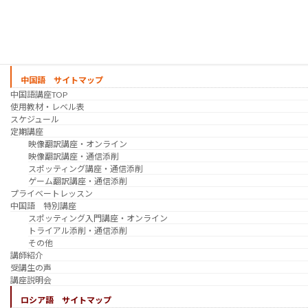
韓国語 特別講座
過去の講座
講師紹介
受講生の声
講座説明会
中国語 サイトマップ
中国語講座TOP
使用教材・レベル表
スケジュール
定期講座
映像翻訳講座・オンライン
映像翻訳講座・通信添削
スポッティング講座・通信添削
ゲーム翻訳講座・通信添削
プライベートレッスン
中国語 特別講座
スポッティング入門講座・オンライン
トライアル添削・通信添削
その他
講師紹介
受講生の声
講座説明会
ロシア語 サイトマップ