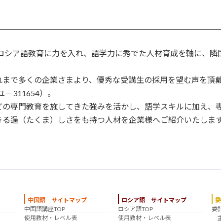
、ロシア語教育に力を入れ、語学力に秀でた人材育成を軸に、
まで多くの企業さまより、優秀な受講生の採用を望む声を頂戴し
－311654）。
どの専門教育を施してきた強みを活かし、語学スキルに加え、
きる逞（たくま）しさをも持つ人材を企業様へご紹介いたしま
中国語 サイトマップ
ロシア語 サイトマップ
中国語講座TOP
ロシア語TOP
委
？
使用教材・レベル表
使用教材・レベル表