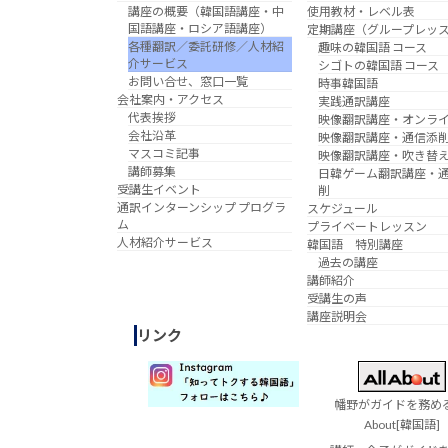
講座の概要（韓国語講座・中
使用教材・レベル表
国語講座・ロシア語講座）
定期講座（グループレッ
各種翻訳／委託研修／人材紹
趣味の韓国語 コース
介サービス
シゴトの韓国語 コース
お問い合せ、窓口一覧
時事韓国語
会社案内・アクセス
実践通訳講座
代表挨拶
映像翻訳講座・オンラ
会社沿革
映像翻訳講座・通信添
マスコミ記事
映像翻訳講座・吹き替
講師募集
日韓ゲーム翻訳講座・
受講生イベント
削
通訳インターンシップ プログラ
スケジュール
ム
プライベートレッスン
人材紹介サービス
韓国語 特別講座
過去の講座
講師紹介
受講生の声
講座説明会
リンク
幡野がガイドを務める 
About[韓国語]