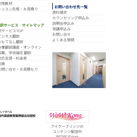
使用教材
お問い合わせ先一覧
レッスン形態・お見積り
資料請求
カウンセリング申込み
説明会申込み
翻訳サービス サイトマップ
受講申込み
訳サービスTOP
お問い合せ
ビジネス翻訳
よくある質問
おもてなし翻訳
映像翻訳講座・オンライン
書籍、学術論文 翻訳
対応言語・料金表
実績
お問い合せ・お見積もり
アイケーブリッジの
コンテンツ配信中
WOW! Korea