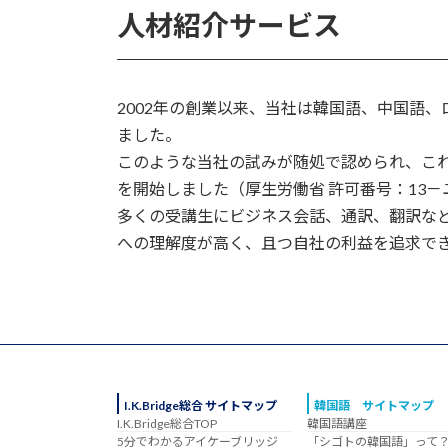
人材紹介サービス
2002年の創業以来、当社は韓国語、中国語
ました。
このような当社の試みが随処で認められ、これ
を開始しました（厚生労働省 許可番号：13－ユ
多くの受講生にビジネス会話、通訳、翻訳な
への理解度が高く、且つ自社の利益を追求で
I.K.Bridge総合 サイトマップ
韓国語 サイトマップ
I.K.Bridge総合TOP
韓国語講座
5分でわかるアイケーブリッジ
「シゴトの韓国語」って