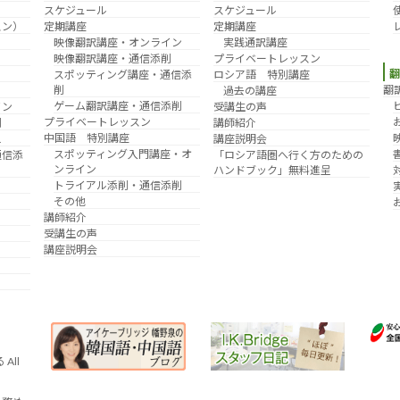
スケジュール
スケジュール
スン）
定期講座
定期講座
映像翻訳講座・オンライン
実践通訳講座
映像翻訳講座・通信添削
プライベートレッスン
スポッティング講座・通信添
ロシア語 特別講座
削
翻
過去の講座
ゲーム翻訳講座・通信添削
イン
受講生の声
プライベートレッスン
削
講師紹介
中国語 特別講座
え
講座説明会
スポッティング入門講座・オ
通信添
「ロシア語圏へ行く方のための
ンライン
ハンドブック」無料進呈
トライアル添削・通信添削
その他
講師紹介
受講生の声
講座説明会
All