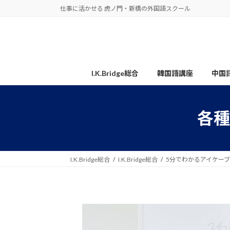
コ
ナ
仕事に活かせる 虎ノ門・新橋の外国語スクール
ン
ビ
テ
ゲ
ン
ー
ツ
シ
へ
ョ
I.K.Bridge総合
韓国語講座
中国
ス
ン
キ
に
ッ
移
各種
プ
動
I.K.Bridge総合
I.K.Bridge総合
5分でわかるアイケー