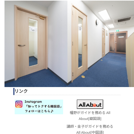
リンク
幡野がガイドを務める All
About[韓国語]
講師・金子がガイドを務める
All About[中国語]