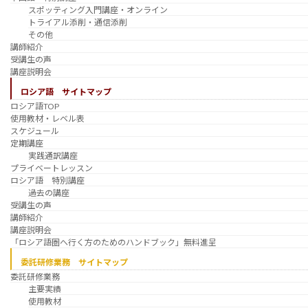
スポッティング入門講座・オンライン
トライアル添削・通信添削
その他
講師紹介
受講生の声
講座説明会
ロシア語 サイトマップ
ロシア語TOP
使用教材・レベル表
スケジュール
定期講座
実践通訳講座
プライベートレッスン
ロシア語 特別講座
過去の講座
受講生の声
講師紹介
講座説明会
「ロシア語圏へ行く方のためのハンドブック」無料進呈
委託研修業務 サイトマップ
委託研修業務
主要実績
使用教材