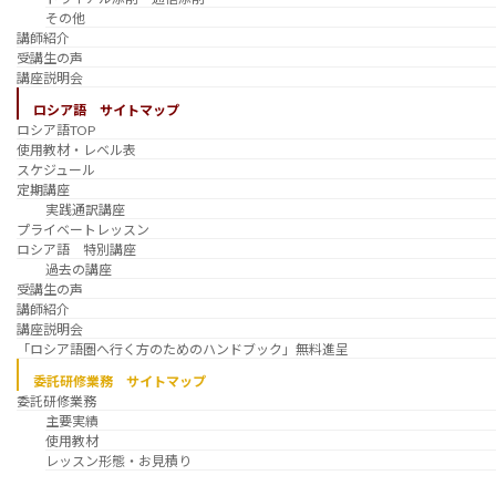
その他
講師紹介
受講生の声
講座説明会
ロシア語 サイトマップ
ロシア語TOP
使用教材・レベル表
スケジュール
定期講座
実践通訳講座
プライベートレッスン
ロシア語 特別講座
過去の講座
受講生の声
講師紹介
講座説明会
「ロシア語圏へ行く方のためのハンドブック」無料進呈
委託研修業務 サイトマップ
委託研修業務
主要実績
使用教材
レッスン形態・お見積り