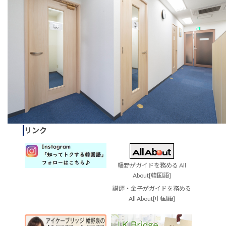
リンク
幡野がガイドを務める All
About[韓国語]
講師・金子がガイドを務める
All About[中国語]