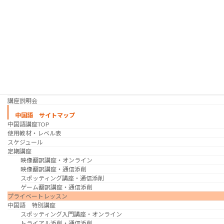
実践通訳講座
映像翻訳講座・オンライン
映像翻訳講座・通信添削
映像翻訳講座・吹き替え
日韓ゲーム翻訳講座・通信添削
スケジュール
プライベートレッスン
韓国語 特別講座
過去の講座
講師紹介
受講生の声
講座説明会
中国語 サイトマップ
中国語講座TOP
使用教材・レベル表
スケジュール
定期講座
映像翻訳講座・オンライン
映像翻訳講座・通信添削
スポッティング講座・通信添削
ゲーム翻訳講座・通信添削
プライベートレッスン
中国語 特別講座
スポッティング入門講座・オンライン
トライアル添削・通信添削