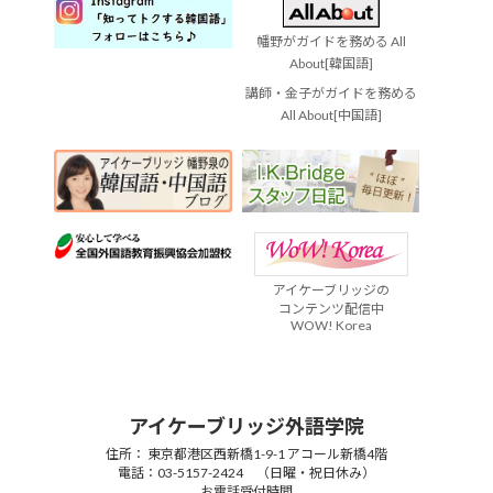
幡野がガイドを務める All
About[韓国語]
講師・金子がガイドを務める
All About[中国語]
アイケーブリッジの
コンテンツ配信中
WOW! Korea
アイケーブリッジ外語学院
住所： 東京都港区西新橋1-9-1 アコール新橋4階
電話：03-5157-2424 （日曜・祝日休み）
お電話受付時間