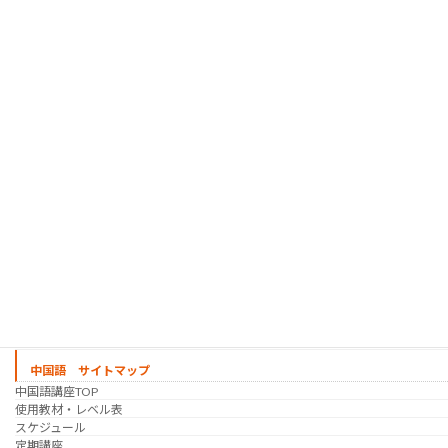
韓国語講座
「シゴトの韓国語」って？
使用教材・レベル表
定期講座（グループレッスン）
趣味の韓国語 コース
シゴトの韓国語 コース
時事韓国語
実践通訳講座
映像翻訳講座・オンライン
映像翻訳講座・通信添削
映像翻訳講座・吹き替え
日韓ゲーム翻訳講座・通信添削
スケジュール
プライベートレッスン
韓国語 特別講座
過去の講座
講師紹介
受講生の声
講座説明会
中国語 サイトマップ
中国語講座TOP
使用教材・レベル表
スケジュール
定期講座