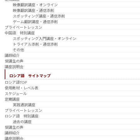
映像翻訳講座・オンライン
映像翻訳講座・通信添削
スポッティング講座・通信添削
ゲーム翻訳講座・通信添削
プライベートレッスン
中国語 特別講座
スポッティング入門講座・オンライン
トライアル添削・通信添削
その他
講師紹介
受講生の声
講座説明会
ロシア語 サイトマップ
ロシア語TOP
使用教材・レベル表
スケジュール
定期講座
実践通訳講座
プライベートレッスン
ロシア語 特別講座
過去の講座
受講生の声
講師紹介
講座説明会