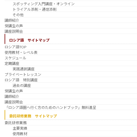
スポッティング入門講座・オンライン
トライアル添削・通信添削
その他
講師紹介
受講生の声
講座説明会
ロシア語 サイトマップ
ロシア語TOP
使用教材・レベル表
スケジュール
定期講座
実践通訳講座
プライベートレッスン
ロシア語 特別講座
過去の講座
受講生の声
講師紹介
講座説明会
「ロシア語圏へ行く方のためのハンドブック」無料進呈
委託研修業務 サイトマップ
委託研修業務
主要実績
使用教材