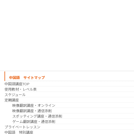
時事韓国語
実践通訳講座
映像翻訳講座・オンライン
映像翻訳講座・通信添削
映像翻訳講座・吹き替え
日韓ゲーム翻訳講座・通信添削
スケジュール
プライベートレッスン
韓国語 特別講座
過去の講座
講師紹介
受講生の声
講座説明会
中国語 サイトマップ
中国語講座TOP
使用教材・レベル表
スケジュール
定期講座
映像翻訳講座・オンライン
映像翻訳講座・通信添削
スポッティング講座・通信添削
ゲーム翻訳講座・通信添削
プライベートレッスン
中国語 特別講座