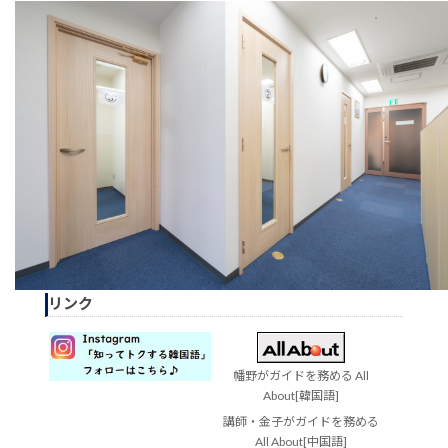
リンク
幡野がガイドを務める All
About[韓国語]
講師・金子がガイドを務める
All About[中国語]