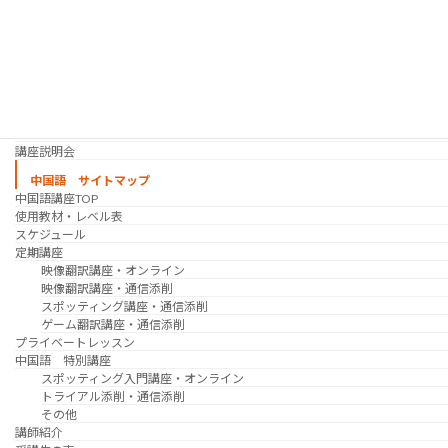
映像翻訳講座・吹き替え
日韓ゲーム翻訳講座・通信添削
スケジュール
プライベートレッスン
韓国語 特別講座
過去の講座
講師紹介
受講生の声
講座説明会
中国語 サイトマップ
中国語講座TOP
使用教材・レベル表
スケジュール
定期講座
映像翻訳講座・オンライン
映像翻訳講座・通信添削
スポッティング講座・通信添削
ゲーム翻訳講座・通信添削
プライベートレッスン
中国語 特別講座
スポッティング入門講座・オンライン
トライアル添削・通信添削
その他
講師紹介