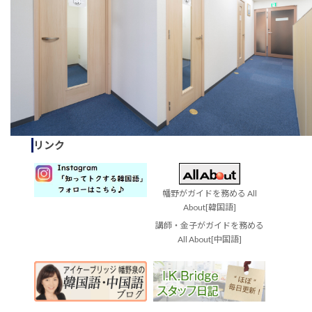
リンク
幡野がガイドを務める All
About[韓国語]
講師・金子がガイドを務める
All About[中国語]