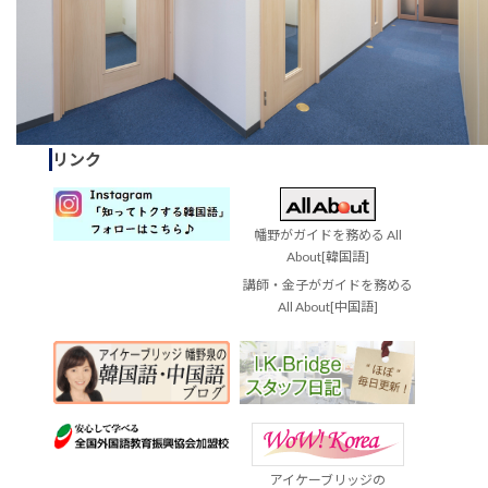
リンク
幡野がガイドを務める All
About[韓国語]
講師・金子がガイドを務める
All About[中国語]
アイケーブリッジの