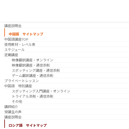
韓国語 特別講座
過去の講座
講師紹介
受講生の声
講座説明会
中国語 サイトマップ
中国語講座TOP
使用教材・レベル表
スケジュール
定期講座
映像翻訳講座・オンライン
映像翻訳講座・通信添削
スポッティング講座・通信添削
ゲーム翻訳講座・通信添削
プライベートレッスン
中国語 特別講座
スポッティング入門講座・オンライン
トライアル添削・通信添削
その他
講師紹介
受講生の声
講座説明会
ロシア語 サイトマップ