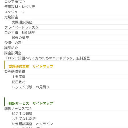
ロシア語TOP
使用教材・レベル表
スケジュール
定期講座
実践通訳講座
プライベートレッスン
ロシア語 特別講座
過去の講座
受講生の声
講師紹介
講座説明会
「ロシア語圏へ行く方のためのハンドブック」無料進呈
委託研修業務 サイトマップ
委託研修業務
主要実績
使用教材
レッスン形態・お見積り
翻訳サービス サイトマップ
翻訳サービスTOP
ビジネス翻訳
おもてなし翻訳
映像翻訳講座・オンライン