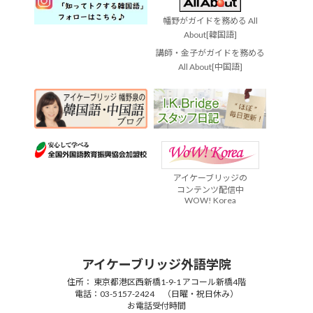
幡野がガイドを務める All
About[韓国語]
講師・金子がガイドを務める
All About[中国語]
アイケーブリッジの
コンテンツ配信中
WOW! Korea
アイケーブリッジ外語学院
住所： 東京都港区西新橋1-9-1 アコール新橋4階
電話：03-5157-2424 （日曜・祝日休み）
お電話受付時間