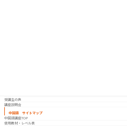
韓国語 サイトマップ
韓国語講座
「シゴトの韓国語」って？
使用教材・レベル表
定期講座（グループレッスン）
趣味の韓国語 コース
シゴトの韓国語 コース
時事韓国語
実践通訳講座
映像翻訳講座・オンライン
映像翻訳講座・通信添削
映像翻訳講座・吹き替え
日韓ゲーム翻訳講座・通信添削
スケジュール
プライベートレッスン
韓国語 特別講座
過去の講座
講師紹介
受講生の声
講座説明会
中国語 サイトマップ
中国語講座TOP
使用教材・レベル表