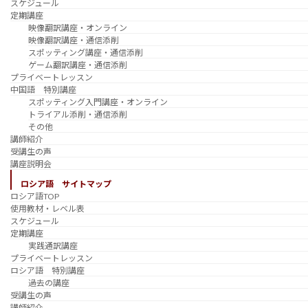
スケジュール
定期講座
映像翻訳講座・オンライン
映像翻訳講座・通信添削
スポッティング講座・通信添削
ゲーム翻訳講座・通信添削
プライベートレッスン
中国語 特別講座
スポッティング入門講座・オンライン
トライアル添削・通信添削
その他
講師紹介
受講生の声
講座説明会
ロシア語 サイトマップ
ロシア語TOP
使用教材・レベル表
スケジュール
定期講座
実践通訳講座
プライベートレッスン
ロシア語 特別講座
過去の講座
受講生の声
講師紹介