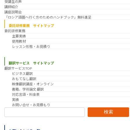
受講生の声
講師紹介
講座説明会
「ロシア語圏へ行く方のためのハンドブック」無料進呈
委託研修業務 サイトマップ
委託研修業務
主要実績
使用教材
レッスン形態・お見積り
翻訳サービス サイトマップ
翻訳サービスTOP
ビジネス翻訳
おもてなし翻訳
映像翻訳講座・オンライン
書籍、学術論文 翻訳
対応言語・料金表
実績
お問い合せ・お見積もり
検索