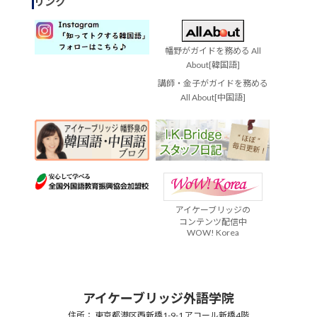
リンク
幡野がガイドを務める All
About[韓国語]
講師・金子がガイドを務める
All About[中国語]
アイケーブリッジの
コンテンツ配信中
WOW! Korea
アイケーブリッジ外語学院
住所： 東京都港区西新橋1-9-1 アコール新橋4階