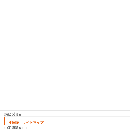
通訳インターンシップ プログラム
人材紹介サービス
韓国語 サイトマップ
韓国語講座
「シゴトの韓国語」って？
使用教材・レベル表
定期講座（グループレッスン）
趣味の韓国語 コース
シゴトの韓国語 コース
時事韓国語
実践通訳講座
映像翻訳講座・オンライン
映像翻訳講座・通信添削
映像翻訳講座・吹き替え
日韓ゲーム翻訳講座・通信添削
スケジュール
プライベートレッスン
韓国語 特別講座
過去の講座
講師紹介
受講生の声
講座説明会
中国語 サイトマップ
中国語講座TOP