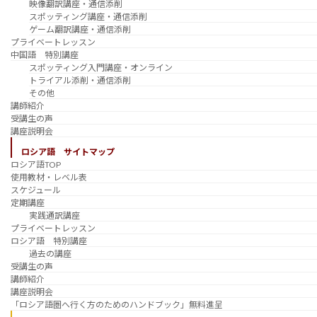
映像翻訳講座・通信添削
スポッティング講座・通信添削
ゲーム翻訳講座・通信添削
プライベートレッスン
中国語 特別講座
スポッティング入門講座・オンライン
トライアル添削・通信添削
その他
講師紹介
受講生の声
講座説明会
ロシア語 サイトマップ
ロシア語TOP
使用教材・レベル表
スケジュール
定期講座
実践通訳講座
プライベートレッスン
ロシア語 特別講座
過去の講座
受講生の声
講師紹介
講座説明会
「ロシア語圏へ行く方のためのハンドブック」無料進呈