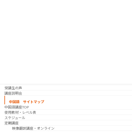
「シゴトの韓国語」って？
使用教材・レベル表
定期講座（グループレッスン）
趣味の韓国語 コース
シゴトの韓国語 コース
時事韓国語
実践通訳講座
映像翻訳講座・オンライン
映像翻訳講座・通信添削
映像翻訳講座・吹き替え
日韓ゲーム翻訳講座・通信添削
スケジュール
プライベートレッスン
韓国語 特別講座
過去の講座
講師紹介
受講生の声
講座説明会
中国語 サイトマップ
中国語講座TOP
使用教材・レベル表
スケジュール
定期講座
映像翻訳講座・オンライン