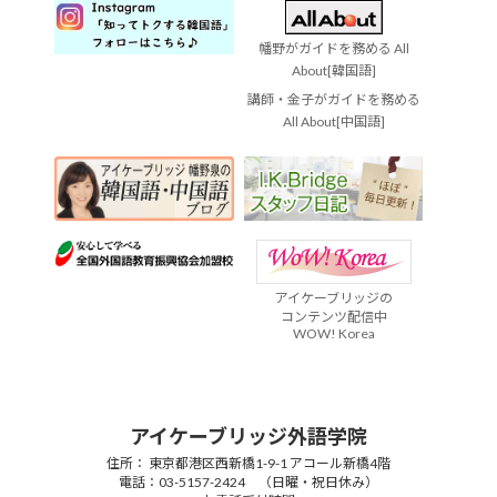
幡野がガイドを務める All
About[韓国語]
講師・金子がガイドを務める
All About[中国語]
アイケーブリッジの
コンテンツ配信中
WOW! Korea
アイケーブリッジ外語学院
住所： 東京都港区西新橋1-9-1 アコール新橋4階
電話：03-5157-2424 （日曜・祝日休み）