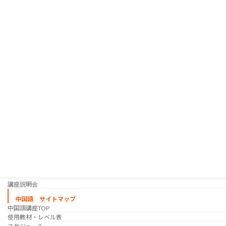
韓国語 サイトマップ
韓国語講座
「シゴトの韓国語」って？
使用教材・レベル表
定期講座（グループレッスン）
趣味の韓国語 コース
シゴトの韓国語 コース
時事韓国語
実践通訳講座
映像翻訳講座・オンライン
映像翻訳講座・通信添削
映像翻訳講座・吹き替え
日韓ゲーム翻訳講座・通信添削
スケジュール
プライベートレッスン
韓国語 特別講座
過去の講座
講師紹介
受講生の声
講座説明会
中国語 サイトマップ
中国語講座TOP
使用教材・レベル表