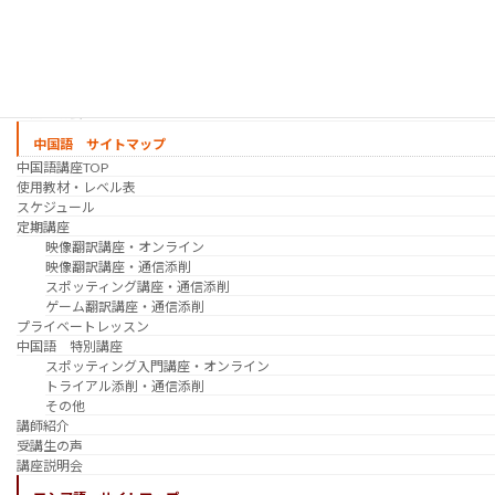
プライベートレッスン
韓国語 特別講座
過去の講座
講師紹介
受講生の声
講座説明会
中国語 サイトマップ
中国語講座TOP
使用教材・レベル表
スケジュール
定期講座
映像翻訳講座・オンライン
映像翻訳講座・通信添削
スポッティング講座・通信添削
ゲーム翻訳講座・通信添削
プライベートレッスン
中国語 特別講座
スポッティング入門講座・オンライン
トライアル添削・通信添削
その他
講師紹介
受講生の声
講座説明会