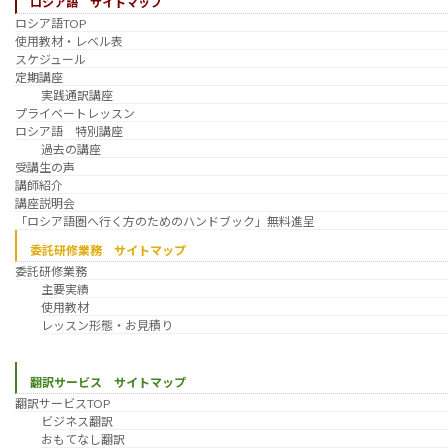
ロシア語 サイトマップ
ロシア語TOP
使用教材・レベル表
スケジュール
定期講座
実践通訳講座
プライベートレッスン
ロシア語 特別講座
過去の講座
受講生の声
講師紹介
講座説明会
「ロシア語圏へ行く方のためのハンドブック」無料進呈
委託研修業務 サイトマップ
委託研修業務
主要実績
使用教材
レッスン形態・お見積り
翻訳サービス サイトマップ
翻訳サービスTOP
ビジネス翻訳
おもてなし翻訳