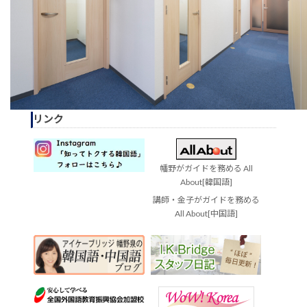
リンク
幡野がガイドを務める All
About[韓国語]
講師・金子がガイドを務める
All About[中国語]