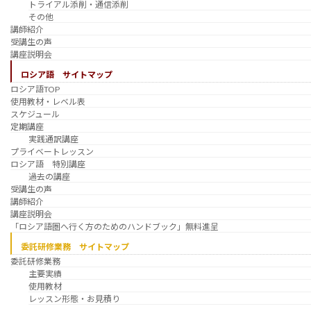
トライアル添削・通信添削
その他
講師紹介
受講生の声
講座説明会
ロシア語 サイトマップ
ロシア語TOP
使用教材・レベル表
スケジュール
定期講座
実践通訳講座
プライベートレッスン
ロシア語 特別講座
過去の講座
受講生の声
講師紹介
講座説明会
「ロシア語圏へ行く方のためのハンドブック」無料進呈
委託研修業務 サイトマップ
委託研修業務
主要実績
使用教材
レッスン形態・お見積り