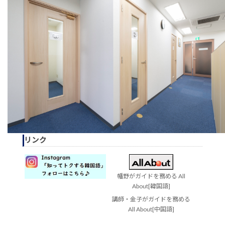
リンク
幡野がガイドを務める All
About[韓国語]
講師・金子がガイドを務める
All About[中国語]