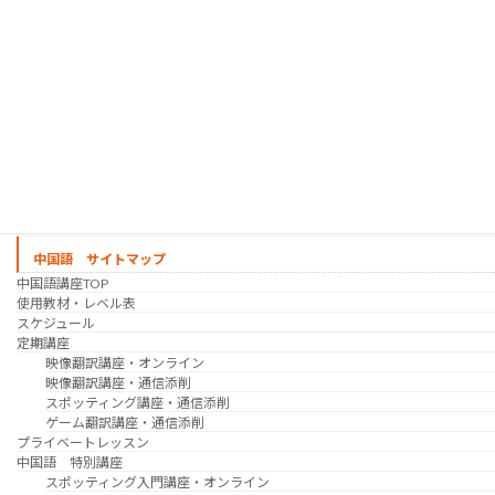
実践通訳講座
映像翻訳講座・オンライン
映像翻訳講座・通信添削
映像翻訳講座・吹き替え
日韓ゲーム翻訳講座・通信添削
スケジュール
プライベートレッスン
韓国語 特別講座
過去の講座
講師紹介
受講生の声
講座説明会
中国語 サイトマップ
中国語講座TOP
使用教材・レベル表
スケジュール
定期講座
映像翻訳講座・オンライン
映像翻訳講座・通信添削
スポッティング講座・通信添削
ゲーム翻訳講座・通信添削
プライベートレッスン
中国語 特別講座
スポッティング入門講座・オンライン