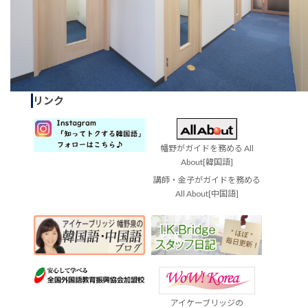
リンク
幡野がガイドを務める All
About[韓国語]
講師・金子がガイドを務める
All About[中国語]
アイケーブリッジの