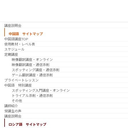
韓国語 特別講座
過去の講座
講師紹介
受講生の声
講座説明会
中国語 サイトマップ
中国語講座TOP
使用教材・レベル表
スケジュール
定期講座
映像翻訳講座・オンライン
映像翻訳講座・通信添削
スポッティング講座・通信添削
ゲーム翻訳講座・通信添削
プライベートレッスン
中国語 特別講座
スポッティング入門講座・オンライン
トライアル添削・通信添削
その他
講師紹介
受講生の声
講座説明会
ロシア語 サイトマップ