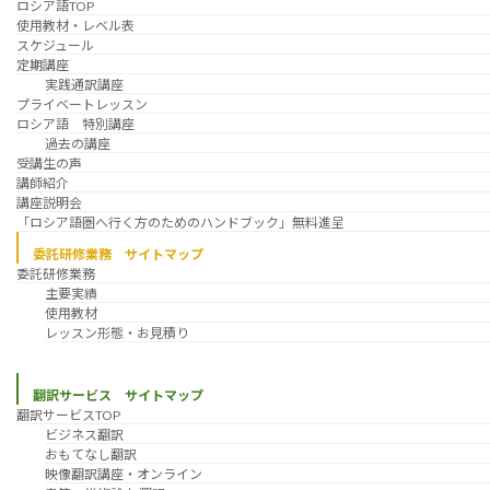
ロシア語TOP
使用教材・レベル表
スケジュール
定期講座
実践通訳講座
プライベートレッスン
ロシア語 特別講座
過去の講座
受講生の声
講師紹介
講座説明会
「ロシア語圏へ行く方のためのハンドブック」無料進呈
委託研修業務 サイトマップ
委託研修業務
主要実績
使用教材
レッスン形態・お見積り
翻訳サービス サイトマップ
翻訳サービスTOP
ビジネス翻訳
おもてなし翻訳
映像翻訳講座・オンライン