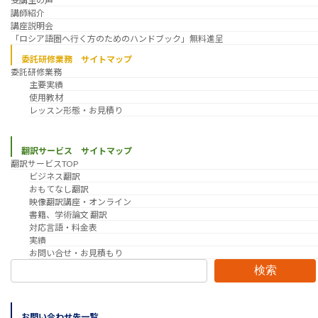
受講生の声
講師紹介
講座説明会
「ロシア語圏へ行く方のためのハンドブック」無料進呈
委託研修業務 サイトマップ
委託研修業務
主要実績
使用教材
レッスン形態・お見積り
翻訳サービス サイトマップ
翻訳サービスTOP
ビジネス翻訳
おもてなし翻訳
映像翻訳講座・オンライン
書籍、学術論文 翻訳
対応言語・料金表
実績
お問い合せ・お見積もり
検索
お問い合わせ先一覧