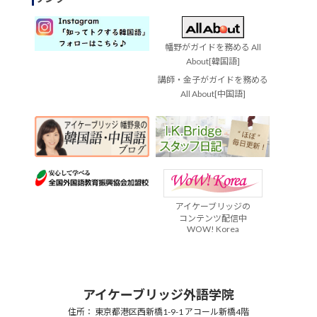
幡野がガイドを務める All
About[韓国語]
講師・金子がガイドを務める
All About[中国語]
アイケーブリッジの
コンテンツ配信中
WOW! Korea
アイケーブリッジ外語学院
住所： 東京都港区西新橋1-9-1 アコール新橋4階