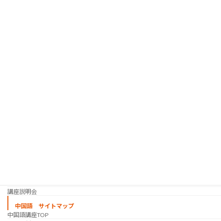
人材紹介サービス
韓国語 サイトマップ
韓国語講座
「シゴトの韓国語」って？
使用教材・レベル表
定期講座（グループレッスン）
趣味の韓国語 コース
シゴトの韓国語 コース
時事韓国語
実践通訳講座
映像翻訳講座・オンライン
映像翻訳講座・通信添削
映像翻訳講座・吹き替え
日韓ゲーム翻訳講座・通信添削
スケジュール
プライベートレッスン
韓国語 特別講座
過去の講座
講師紹介
受講生の声
講座説明会
中国語 サイトマップ
中国語講座TOP