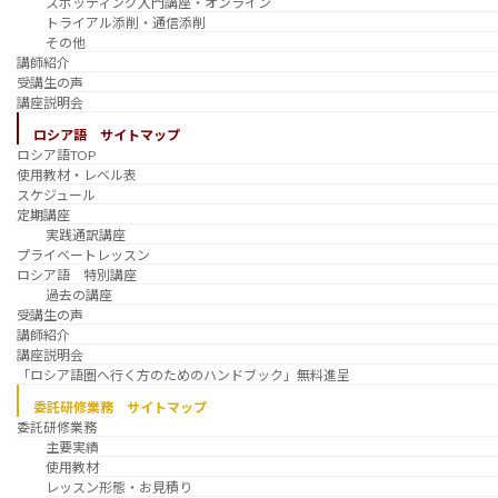
スポッティング入門講座・オンライン
トライアル添削・通信添削
その他
講師紹介
受講生の声
講座説明会
ロシア語 サイトマップ
ロシア語TOP
使用教材・レベル表
スケジュール
定期講座
実践通訳講座
プライベートレッスン
ロシア語 特別講座
過去の講座
受講生の声
講師紹介
講座説明会
「ロシア語圏へ行く方のためのハンドブック」無料進呈
委託研修業務 サイトマップ
委託研修業務
主要実績
使用教材
レッスン形態・お見積り