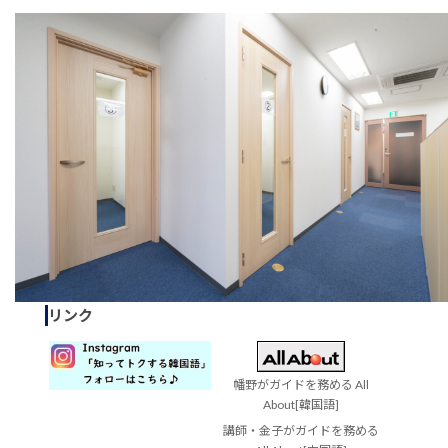
リンク
幡野がガイドを務める All
About[韓国語]
講師・金子がガイドを務める