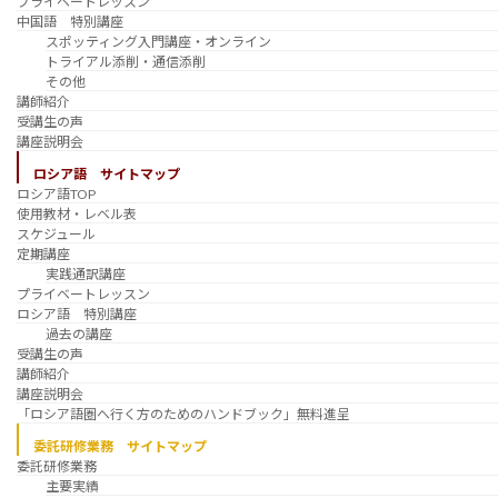
プライベートレッスン
中国語 特別講座
スポッティング入門講座・オンライン
トライアル添削・通信添削
その他
講師紹介
受講生の声
講座説明会
ロシア語 サイトマップ
ロシア語TOP
使用教材・レベル表
スケジュール
定期講座
実践通訳講座
プライベートレッスン
ロシア語 特別講座
過去の講座
受講生の声
講師紹介
講座説明会
「ロシア語圏へ行く方のためのハンドブック」無料進呈
委託研修業務 サイトマップ
委託研修業務
主要実績