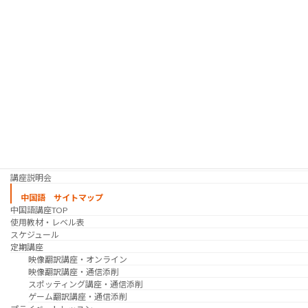
趣味の韓国語 コース
シゴトの韓国語 コース
時事韓国語
実践通訳講座
映像翻訳講座・オンライン
映像翻訳講座・通信添削
映像翻訳講座・吹き替え
日韓ゲーム翻訳講座・通信添削
スケジュール
プライベートレッスン
韓国語 特別講座
過去の講座
講師紹介
受講生の声
講座説明会
中国語 サイトマップ
中国語講座TOP
使用教材・レベル表
スケジュール
定期講座
映像翻訳講座・オンライン
映像翻訳講座・通信添削
スポッティング講座・通信添削
ゲーム翻訳講座・通信添削