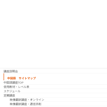
使用教材・レベル表
定期講座（グループレッスン）
趣味の韓国語 コース
シゴトの韓国語 コース
時事韓国語
実践通訳講座
映像翻訳講座・オンライン
映像翻訳講座・通信添削
映像翻訳講座・吹き替え
日韓ゲーム翻訳講座・通信添削
スケジュール
プライベートレッスン
韓国語 特別講座
過去の講座
講師紹介
受講生の声
講座説明会
中国語 サイトマップ
中国語講座TOP
使用教材・レベル表
スケジュール
定期講座
映像翻訳講座・オンライン
映像翻訳講座・通信添削