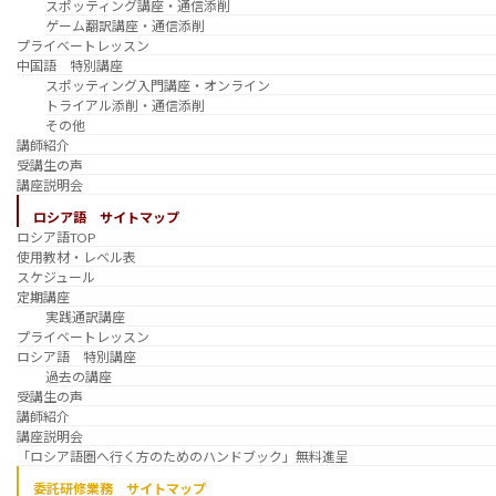
スポッティング講座・通信添削
ゲーム翻訳講座・通信添削
プライベートレッスン
中国語 特別講座
スポッティング入門講座・オンライン
トライアル添削・通信添削
その他
講師紹介
受講生の声
講座説明会
ロシア語 サイトマップ
ロシア語TOP
使用教材・レベル表
スケジュール
定期講座
実践通訳講座
プライベートレッスン
ロシア語 特別講座
過去の講座
受講生の声
講師紹介
講座説明会
「ロシア語圏へ行く方のためのハンドブック」無料進呈
委託研修業務 サイトマップ