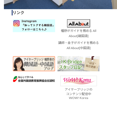
リンク
幡野がガイドを務める All
About[韓国語]
講師・金子がガイドを務める
All About[中国語]
アイケーブリッジの
コンテンツ配信中
WOW! Korea