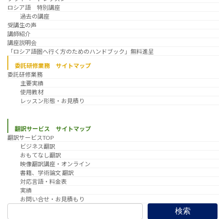
ロシア語 特別講座
過去の講座
受講生の声
講師紹介
講座説明会
「ロシア語圏へ行く方のためのハンドブック」無料進呈
委託研修業務 サイトマップ
委託研修業務
主要実績
使用教材
レッスン形態・お見積り
翻訳サービス サイトマップ
翻訳サービスTOP
ビジネス翻訳
おもてなし翻訳
映像翻訳講座・オンライン
書籍、学術論文 翻訳
対応言語・料金表
実績
お問い合せ・お見積もり
検索