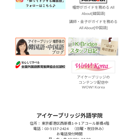
幡野がガイドを務める All
About[韓国語]
講師・金子がガイドを務める
All About[中国語]
アイケーブリッジの
コンテンツ配信中
WOW! Korea
アイケーブリッジ外語学院
住所： 東京都港区西新橋1-9-1 アコール新橋4階
電話：03-5157-2424 （日曜・祝日休み）
お電話受付時間