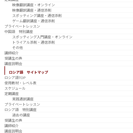
映像翻訳講座・オンライン
映像翻訳講座・通信添削
スポッティング講座・通信添削
ゲーム翻訳講座・通信添削
プライベートレッスン
中国語 特別講座
スポッティング入門講座・オンライン
トライアル添削・通信添削
その他
講師紹介
受講生の声
講座説明会
ロシア語 サイトマップ
ロシア語TOP
使用教材・レベル表
スケジュール
定期講座
実践通訳講座
プライベートレッスン
ロシア語 特別講座
過去の講座
受講生の声
講師紹介
講座説明会