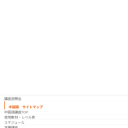
韓国語 サイトマップ
韓国語講座
「シゴトの韓国語」って？
使用教材・レベル表
定期講座（グループレッスン）
趣味の韓国語 コース
シゴトの韓国語 コース
時事韓国語
実践通訳講座
映像翻訳講座・オンライン
映像翻訳講座・通信添削
映像翻訳講座・吹き替え
日韓ゲーム翻訳講座・通信添削
スケジュール
プライベートレッスン
韓国語 特別講座
過去の講座
講師紹介
受講生の声
講座説明会
中国語 サイトマップ
中国語講座TOP
使用教材・レベル表
スケジュール
定期講座