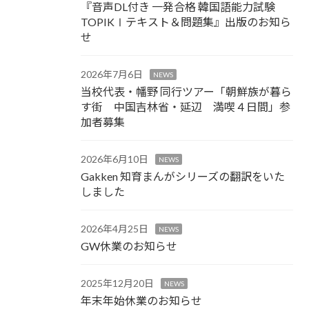
『音声DL付き 一発合格 韓国語能力試験
TOPIKⅠテキスト＆問題集』出版のお知ら
せ
2026年7月6日
NEWS
当校代表・幡野 同行ツアー「朝鮮族が暮ら
す街 中国吉林省・延辺 満喫４日間」参
加者募集
2026年6月10日
NEWS
Gakken 知育まんがシリーズの翻訳をいた
しました
2026年4月25日
NEWS
GW休業のお知らせ
2025年12月20日
NEWS
年末年始休業のお知らせ