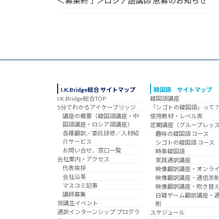
＜募集終了＞ロシア語講師 急募のお知らせ
I.K.Bridge総合 サイトマップ
韓国語 サイトマップ
I.K.Bridge総合TOP
韓国語講座
5分でわかるアイケーブリッジ
「シゴトの韓国語」って
講座の概要（韓国語講座・中
使用教材・レベル表
国語講座・ロシア語講座）
定期講座（グループレッ
各種翻訳／委託研修／人材紹
趣味の韓国語 コース
介サービス
シゴトの韓国語 コース
お問い合せ、窓口一覧
時事韓国語
会社案内・アクセス
実践通訳講座
代表挨拶
映像翻訳講座・オンラ
会社沿革
映像翻訳講座・通信添
マスコミ記事
映像翻訳講座・吹き替
講師募集
日韓ゲーム翻訳講座・
受講生イベント
削
通訳インターンシップ プログラ
スケジュール