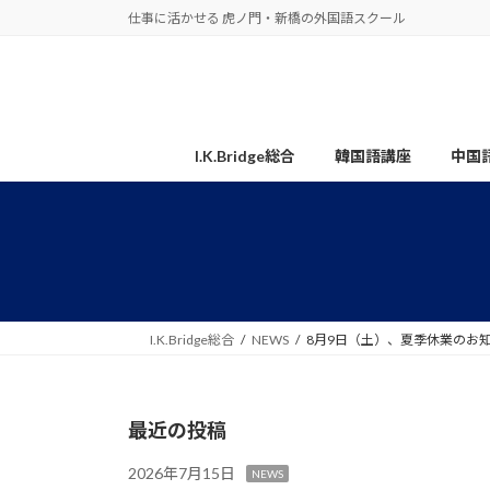
コ
ナ
仕事に活かせる 虎ノ門・新橋の外国語スクール
ン
ビ
テ
ゲ
ン
ー
ツ
シ
へ
ョ
I.K.Bridge総合
韓国語講座
中国
ス
ン
キ
に
ッ
移
プ
動
I.K.Bridge総合
NEWS
8月9日（土）、夏季休業のお
最近の投稿
2026年7月15日
NEWS