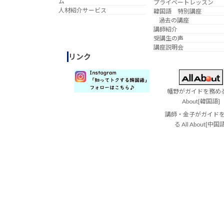
ム
プライベートレッスン
人材紹介サービス
韓国語 特別講座
過去の講座
講師紹介
受講生の声
講座説明会
リンク
幡野がガイドを務める 
About[韓国語]
講師・金子がガイド
る All About[中国