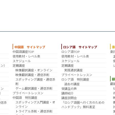
中国語 サイトマップ
ロシア語 サイトマップ
中国語講座TOP
ロシア語TOP
委
？
使用教材・レベル表
使用教材・レベル表
スケジュール
スケジュール
スン）
定期講座
定期講座
映像翻訳講座・オンライン
実践通訳講座
映像翻訳講座・通信添削
プライベートレッスン
スポッティング講座・通信添
ロシア語 特別講座
削
翻
過去の講座
ゲーム翻訳講座・通信添削
イン
受講生の声
プライベートレッスン
削
講師紹介
中国語 特別講座
え
講座説明会
スポッティング入門講座・オ
通信添
「ロシア語圏へ行く方のための
ンライン
ハンドブック」無料進呈
トライアル添削・通信添削