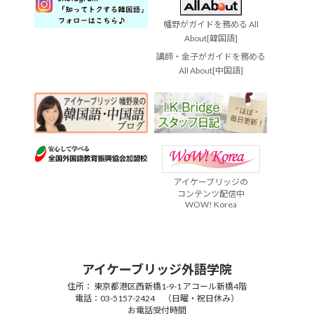
幡野がガイドを務める All
About[韓国語]
講師・金子がガイドを務める
All About[中国語]
アイケーブリッジの
コンテンツ配信中
WOW! Korea
アイケーブリッジ外語学院
住所： 東京都港区西新橋1-9-1 アコール新橋4階
電話：03-5157-2424 （日曜・祝日休み）
お電話受付時間