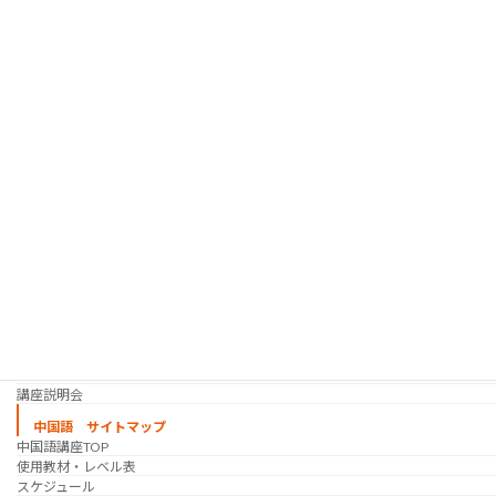
韓国語 サイトマップ
韓国語講座
「シゴトの韓国語」って？
使用教材・レベル表
定期講座（グループレッスン）
趣味の韓国語 コース
シゴトの韓国語 コース
時事韓国語
実践通訳講座
映像翻訳講座・オンライン
映像翻訳講座・通信添削
映像翻訳講座・吹き替え
日韓ゲーム翻訳講座・通信添削
スケジュール
プライベートレッスン
韓国語 特別講座
過去の講座
講師紹介
受講生の声
講座説明会
中国語 サイトマップ
中国語講座TOP
使用教材・レベル表
スケジュール