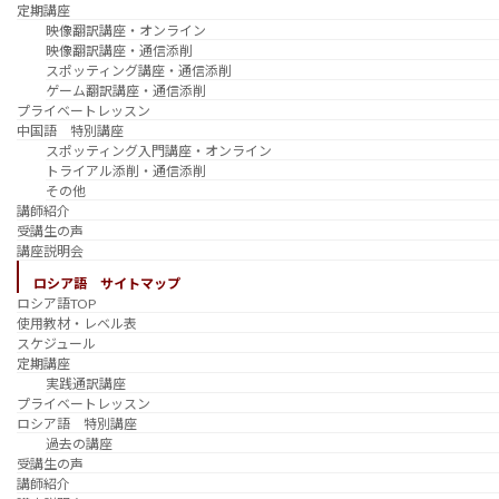
定期講座
映像翻訳講座・オンライン
映像翻訳講座・通信添削
スポッティング講座・通信添削
ゲーム翻訳講座・通信添削
プライベートレッスン
中国語 特別講座
スポッティング入門講座・オンライン
トライアル添削・通信添削
その他
講師紹介
受講生の声
講座説明会
ロシア語 サイトマップ
ロシア語TOP
使用教材・レベル表
スケジュール
定期講座
実践通訳講座
プライベートレッスン
ロシア語 特別講座
過去の講座
受講生の声
講師紹介