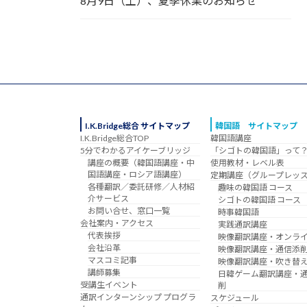
8月9日（土）、夏季休業のお知らせ
I.K.Bridge総合 サイトマップ
韓国語 サイトマップ
I.K.Bridge総合TOP
韓国語講座
5分でわかるアイケーブリッジ
「シゴトの韓国語」って
講座の概要（韓国語講座・中
使用教材・レベル表
国語講座・ロシア語講座）
定期講座（グループレッ
各種翻訳／委託研修／人材紹
趣味の韓国語 コース
介サービス
シゴトの韓国語 コース
お問い合せ、窓口一覧
時事韓国語
会社案内・アクセス
実践通訳講座
代表挨拶
映像翻訳講座・オンラ
会社沿革
映像翻訳講座・通信添
マスコミ記事
映像翻訳講座・吹き替
講師募集
日韓ゲーム翻訳講座・
受講生イベント
削
通訳インターンシップ プログラ
スケジュール