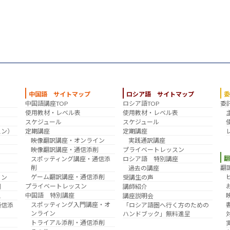
中国語 サイトマップ
ロシア語 サイトマップ
中国語講座TOP
ロシア語TOP
委
？
使用教材・レベル表
使用教材・レベル表
スケジュール
スケジュール
スン）
定期講座
定期講座
映像翻訳講座・オンライン
実践通訳講座
映像翻訳講座・通信添削
プライベートレッスン
スポッティング講座・通信添
ロシア語 特別講座
削
翻
過去の講座
ゲーム翻訳講座・通信添削
イン
受講生の声
プライベートレッスン
削
講師紹介
中国語 特別講座
え
講座説明会
スポッティング入門講座・オ
通信添
「ロシア語圏へ行く方のための
ンライン
ハンドブック」無料進呈
トライアル添削・通信添削