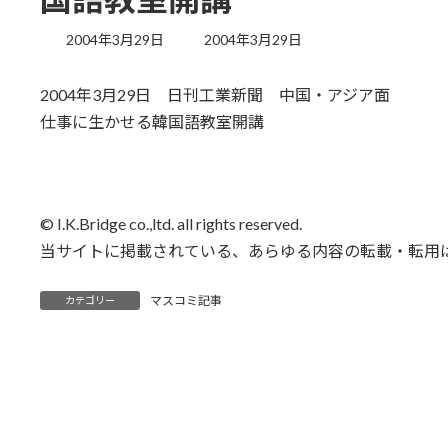
最
2004年3月29日
2004年3月29日
終
更
2004年3月29日 日刊工業新聞 中国・アジア面
新
日
仕事に生かせる韓国語教室開講
時
:
© I.K.Bridge co.,ltd. all rights reserved.
当サイトに掲載されている、あらゆる内容の転載・転用
マスコミ記事
カテゴリー