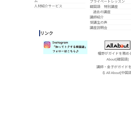
ム
プライベートレッスン
人材紹介サービス
韓国語 特別講座
過去の講座
講師紹介
受講生の声
講座説明会
リンク
幡野がガイドを務める 
About[韓国語]
講師・金子がガイド
る All About[中国