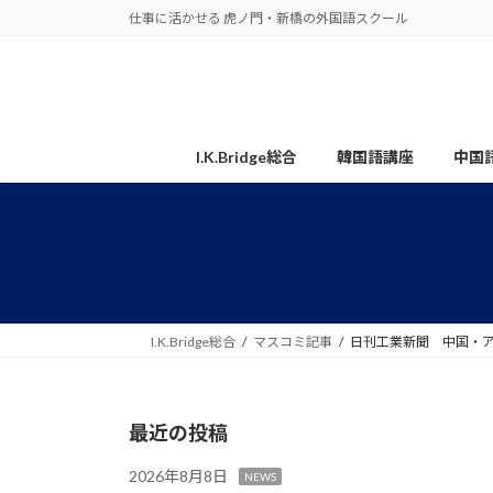
コ
ナ
仕事に活かせる 虎ノ門・新橋の外国語スクール
ン
ビ
テ
ゲ
ン
ー
ツ
シ
へ
ョ
I.K.Bridge総合
韓国語講座
中国
ス
ン
キ
に
ッ
移
プ
動
I.K.Bridge総合
マスコミ記事
日刊工業新聞 中国・ア
最近の投稿
2026年8月8日
NEWS