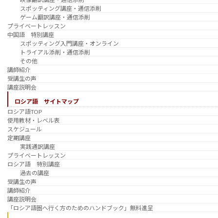
スポッティング講座・通信添削
ゲーム翻訳講座・通信添削
プライベートレッスン
中国語 特別講座
スポッティング入門講座・オンライン
トライアル添削・通信添削
その他
講師紹介
受講生の声
講座説明会
ロシア語 サイトマップ
ロシア語TOP
使用教材・レベル表
スケジュール
定期講座
実践通訳講座
プライベートレッスン
ロシア語 特別講座
過去の講座
受講生の声
講師紹介
講座説明会
「ロシア語圏へ行く方のためのハンドブック」無料進呈