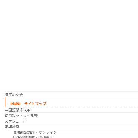
「シゴトの韓国語」って？
使用教材・レベル表
定期講座（グループレッスン）
趣味の韓国語 コース
シゴトの韓国語 コース
時事韓国語
実践通訳講座
映像翻訳講座・オンライン
映像翻訳講座・通信添削
映像翻訳講座・吹き替え
日韓ゲーム翻訳講座・通信添削
スケジュール
プライベートレッスン
韓国語 特別講座
過去の講座
講師紹介
受講生の声
講座説明会
中国語 サイトマップ
中国語講座TOP
使用教材・レベル表
スケジュール
定期講座
映像翻訳講座・オンライン
映像翻訳講座・通信添削