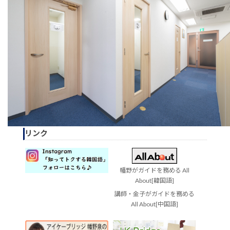
リンク
幡野がガイドを務める All
About[韓国語]
講師・金子がガイドを務める
All About[中国語]