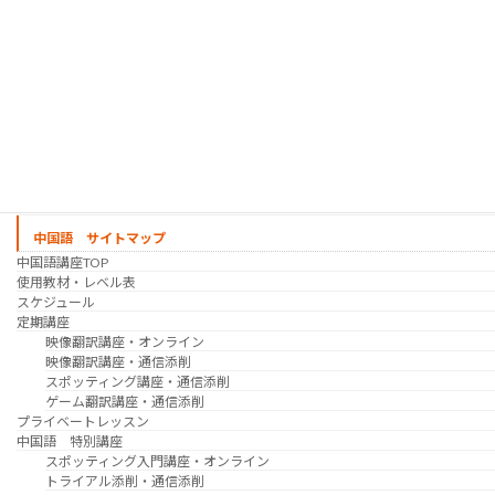
映像翻訳講座・オンライン
映像翻訳講座・通信添削
映像翻訳講座・吹き替え
日韓ゲーム翻訳講座・通信添削
スケジュール
プライベートレッスン
韓国語 特別講座
過去の講座
講師紹介
受講生の声
講座説明会
中国語 サイトマップ
中国語講座TOP
使用教材・レベル表
スケジュール
定期講座
映像翻訳講座・オンライン
映像翻訳講座・通信添削
スポッティング講座・通信添削
ゲーム翻訳講座・通信添削
プライベートレッスン
中国語 特別講座
スポッティング入門講座・オンライン
トライアル添削・通信添削