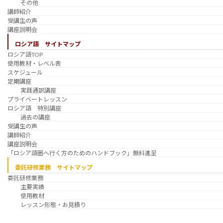
その他
講師紹介
受講生の声
講座説明会
ロシア語 サイトマップ
ロシア語TOP
使用教材・レベル表
スケジュール
定期講座
実践通訳講座
プライベートレッスン
ロシア語 特別講座
過去の講座
受講生の声
講師紹介
講座説明会
「ロシア語圏へ行く方のためのハンドブック」無料進呈
委託研修業務 サイトマップ
委託研修業務
主要実績
使用教材
レッスン形態・お見積り