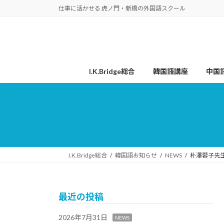
コ
ナ
仕事に活かせる 虎ノ門・新橋の外国語スクール
ン
ビ
テ
ゲ
ン
ー
ツ
シ
へ
ョ
I.K.Bridge総合
韓国語講座
中国
ス
ン
キ
に
ッ
移
プ
動
I.K.Bridge総合
韓国語お知らせ
NEWS
朴澤蓉子先生
最近の投稿
2026年7月31日
NEWS