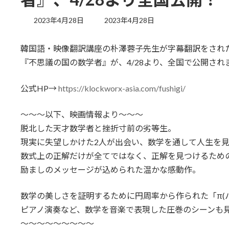
最
2023年4月28日
2023年4月28日
終
更
韓国語・映像翻訳講座の朴澤蓉子先生が字幕翻訳をされ
新
日
『不思議の国の数学者』が、4/28より、全国で公開され
時
:
公式HP→
https://klockworx-asia.com/fushigi/
～～～以下、映画情報より～～～
脱北した天才数学者と挫折寸前の劣等生。
現実に失望しかけた2人が出会い、数学を通して人生を
数式上の正解だけが全てではなく、正解を見つけるため
励ましのメッセージが込められた温かな感動作。
数学の美しさを証明するために円周率から作られた「π(
ピアノ演奏など、数学を音楽で表現した圧巻のシーンも
～～～～～～～～～