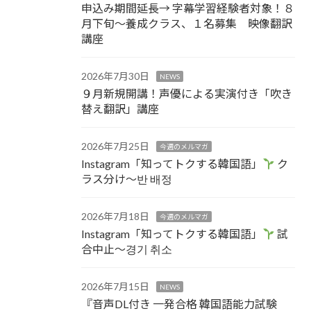
申込み期間延長→ 字幕学習経験者対象！８
月下旬～養成クラス、１名募集 映像翻訳
講座
2026年7月30日
NEWS
９月新規開講！声優による実演付き「吹き
替え翻訳」講座
2026年7月25日
今週のメルマガ
Instagram「知ってトクする韓国語」
ク
ラス分け～반 배정
2026年7月18日
今週のメルマガ
Instagram「知ってトクする韓国語」
試
合中止～경기 취소
2026年7月15日
NEWS
『音声DL付き 一発合格 韓国語能力試験