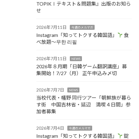
TOPIKⅠテキスト＆問題集』出版のお知ら
せ
2026年7月11日
今週のメルマガ
Instagram「知ってトクする韓国語」
食
べ放題～무한 리필
2026年7月11日
NEWS
2026年８月期「日韓ゲーム翻訳講座」募
集開始！7/27（月） 正午申込み〆切
2026年7月7日
NEWS
当校代表・幡野 同行ツアー「朝鮮族が暮ら
す街 中国吉林省・延辺 満喫４日間」参
加者募集
2026年7月4日
今週のメルマガ
Instagram「知ってトクする韓国語」
錠