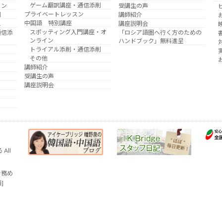
ゲーム翻訳講座・通信添削
イン
受講生の声
プライベートレッスン
削
講師紹介
中国語 特別講座
え
講座説明会
スポッティング入門講座・オ
通信添
「ロシア語圏へ行く方のための
ンライン
ハンドブック」無料進呈
トライアル添削・通信添削
その他
講師紹介
受講生の声
講座説明会
All
を務め
語]