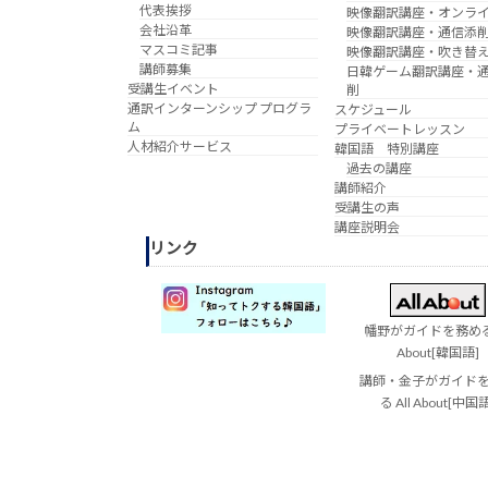
代表挨拶
映像翻訳講座・オンラ
会社沿革
映像翻訳講座・通信添
マスコミ記事
映像翻訳講座・吹き替
講師募集
日韓ゲーム翻訳講座・
受講生イベント
削
通訳インターンシップ プログラ
スケジュール
ム
プライベートレッスン
人材紹介サービス
韓国語 特別講座
過去の講座
講師紹介
受講生の声
講座説明会
リンク
幡野がガイドを務める 
About[韓国語]
講師・金子がガイド
る All About[中国