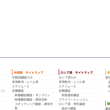
中国語 サイトマップ
ロシア語 サイトマップ
中国語講座TOP
ロシア語TOP
委
？
使用教材・レベル表
使用教材・レベル表
スケジュール
スケジュール
スン）
定期講座
定期講座
映像翻訳講座・オンライン
実践通訳講座
映像翻訳講座・通信添削
プライベートレッスン
スポッティング講座・通信添
ロシア語 特別講座
削
過去の講座
翻