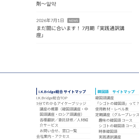
剤～알약
2026年7月1日
NEWS
まだ間に合います！ 7月期「実践通訳講
座」
I.K.Bridge総合 サイトマップ
韓国語 サイトマップ
I.K.Bridge総合TOP
韓国語講座
5分でわかるアイケーブリッジ
「シゴトの韓国語」って
講座の概要（韓国語講座・中
使用教材・レベル表
国語講座・ロシア語講座）
定期講座（グループレッ
各種翻訳／委託研修／人材紹
趣味の韓国語 コース
介サービス
シゴトの韓国語 コース
お問い合せ、窓口一覧
時事韓国語
会社案内・アクセス
実践通訳講座