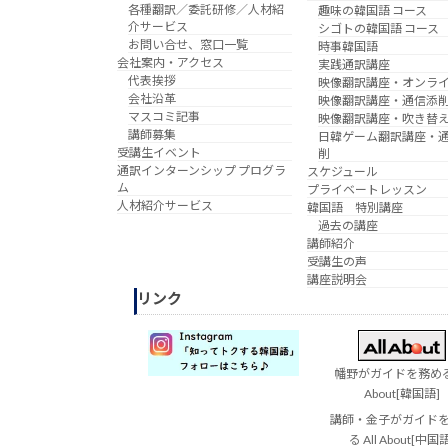
各種翻訳／委託研修／人材紹
趣味の韓国語 コース
介サービス
シゴトの韓国語 コース
お問い合せ、窓口一覧
時事韓国語
会社案内・アクセス
実践通訳講座
代表挨拶
映像翻訳講座・オンラ
会社沿革
映像翻訳講座・通信添
マスコミ記事
映像翻訳講座・吹き替
講師募集
日韓ゲーム翻訳講座・
受講生イベント
削
通訳インターンシップ プログラ
スケジュール
ム
プライベートレッスン
人材紹介サービス
韓国語 特別講座
過去の講座
講師紹介
受講生の声
講座説明会
リンク
幡野がガイドを務める 
About[韓国語]
講師・金子がガイド
る All About[中国