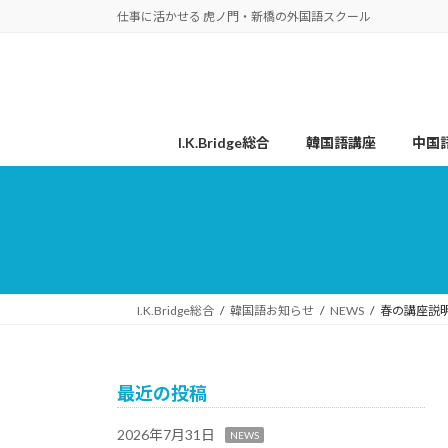
コ
ナ
仕事に活かせる 虎ノ門・新橋の外国語スクール
ン
ビ
テ
ゲ
ン
ー
ツ
シ
へ
ョ
I.K.Bridge総合
韓国語講座
中国
ス
ン
キ
に
ッ
移
プ
動
I.K.Bridge総合
韓国語お知らせ
NEWS
春の講座説明
最近の投稿
2026年7月31日
NEWS