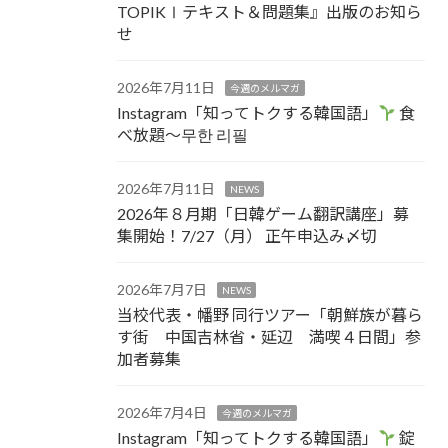
TOPIKⅠテキスト＆問題集』出版のお知ら
せ
2026年7月11日
今週のメルマガ
Instagram「知ってトクする韓国語」
食
べ放題～무한 리필
2026年7月11日
NEWS
2026年８月期「日韓ゲーム翻訳講座」募
集開始！7/27（月） 正午申込み〆切
2026年7月7日
NEWS
当校代表・幡野 同行ツアー「朝鮮族が暮ら
す街 中国吉林省・延辺 満喫４日間」参
加者募集
2026年7月4日
今週のメルマガ
Instagram「知ってトクする韓国語」
錠