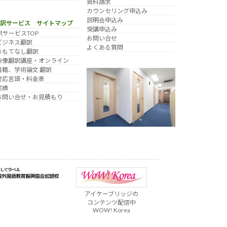
資料請求
カウンセリング申込み
説明会申込み
翻訳サービス サイトマップ
受講申込み
訳サービスTOP
お問い合せ
ビジネス翻訳
よくある質問
おもてなし翻訳
映像翻訳講座・オンライン
書籍、学術論文 翻訳
対応言語・料金表
実績
お問い合せ・お見積もり
アイケーブリッジの
コンテンツ配信中
WOW! Korea