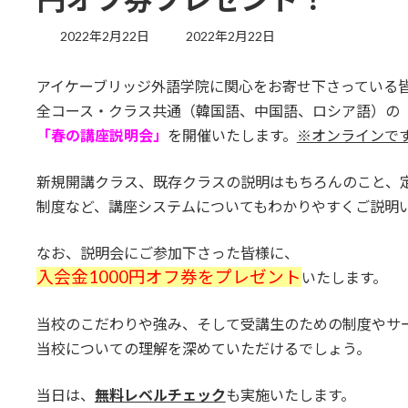
最
2022年2月22日
2022年2月22日
終
更
アイケーブリッジ外語学院に関心をお寄せ下さっている
新
日
全コース・クラス共通（韓国語、中国語、ロシア語）の
時
「春の講座説明会」
を開催いたします。
※オンラインで
:
新規開講クラス、既存クラスの説明はもちろんのこと、
制度など、講座システムについてもわかりやすくご説明
なお、説明会にご参加下さった皆様に、
入会金1000円オフ券をプレゼント
いたします。
当校のこだわりや強み、そして受講生のための制度やサ
当校についての理解を深めていただけるでしょう。
当日は、
無料レベルチェック
も実施いたします。