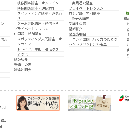
映像翻訳講座・オンライン
実践通訳講座
映像翻訳講座・通信添削
プライベートレッスン
スポッティング講座・通信添
ロシア語 特別講座
削
過去の講座
翻
ゲーム翻訳講座・通信添削
イン
受講生の声
プライベートレッスン
削
講師紹介
中国語 特別講座
え
講座説明会
スポッティング入門講座・オ
通信添
「ロシア語圏へ行く方のための
ンライン
ハンドブック」無料進呈
トライアル添削・通信添削
その他
講師紹介
受講生の声
講座説明会
All
を務め
語]