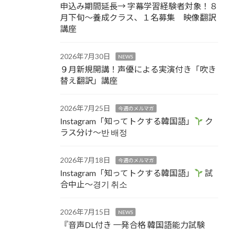
申込み期間延長→ 字幕学習経験者対象！８
月下旬～養成クラス、１名募集 映像翻訳
講座
2026年7月30日
NEWS
９月新規開講！声優による実演付き「吹き
替え翻訳」講座
2026年7月25日
今週のメルマガ
Instagram「知ってトクする韓国語」
ク
ラス分け～반 배정
2026年7月18日
今週のメルマガ
Instagram「知ってトクする韓国語」
試
合中止～경기 취소
2026年7月15日
NEWS
『音声DL付き 一発合格 韓国語能力試験