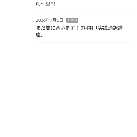
剤～알약
2026年7月1日
NEWS
まだ間に合います！ 7月期「実践通訳講
座」