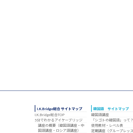
I.K.Bridge総合 サイトマップ
韓国語 サイトマップ
I.K.Bridge総合TOP
韓国語講座
5分でわかるアイケーブリッジ
「シゴトの韓国語」って
講座の概要（韓国語講座・中
使用教材・レベル表
国語講座・ロシア語講座）
定期講座（グループレッ