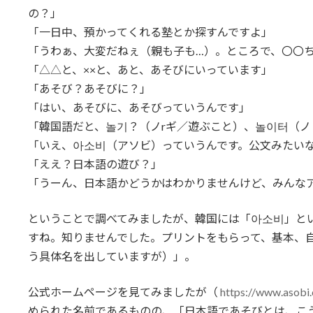
の？」
「一日中、預かってくれる塾とか探すんですよ」
「うわぁ、大変だねぇ（親も子も…）。ところで、〇〇
「△△と、××と、あと、あそびにいっています」
「あそび？あそびに？」
「はい、あそびに、あそびっていうんです」
「韓国語だと、놀기？（ノrギ／遊ぶこと）、놀이터（
「いえ、아소비（アソビ）っていうんです。公文みたい
「ええ？日本語の遊び？」
「うーん、日本語かどうかはわかりませんけど、みんな
ということで調べてみましたが、韓国には「아소비」と
すね。知りませんでした。プリントをもらって、基本、
う具体名を出していますが）」。
公式ホームページを見てみましたが（
https://www.asobi.
められた名前であるものの、「日本語であそびとは、こ