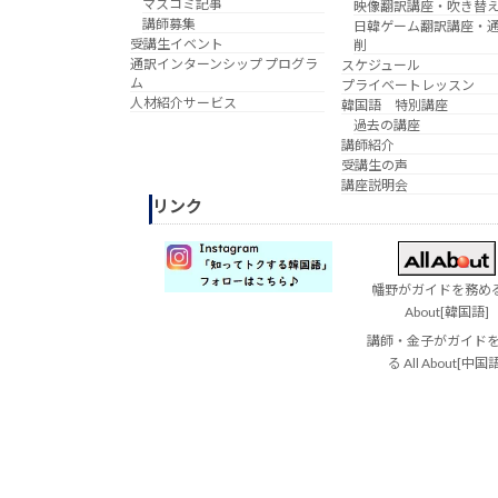
マスコミ記事
映像翻訳講座・吹き替
講師募集
日韓ゲーム翻訳講座・
受講生イベント
削
通訳インターンシップ プログラ
スケジュール
ム
プライベートレッスン
人材紹介サービス
韓国語 特別講座
過去の講座
講師紹介
受講生の声
講座説明会
リンク
幡野がガイドを務める 
About[韓国語]
講師・金子がガイド
る All About[中国