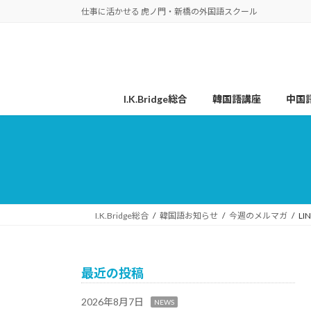
コ
ナ
仕事に活かせる 虎ノ門・新橋の外国語スクール
ン
ビ
テ
ゲ
ン
ー
ツ
シ
へ
ョ
I.K.Bridge総合
韓国語講座
中国
ス
ン
キ
に
ッ
移
プ
動
I.K.Bridge総合
韓国語お知らせ
今週のメルマガ
L
最近の投稿
2026年8月7日
NEWS