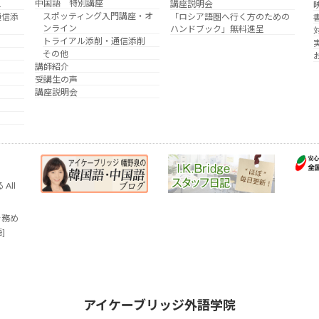
中国語 特別講座
え
講座説明会
スポッティング入門講座・オ
通信添
「ロシア語圏へ行く方のための
ンライン
ハンドブック」無料進呈
トライアル添削・通信添削
その他
講師紹介
受講生の声
講座説明会
All
を務め
語]
アイケーブリッジ外語学院