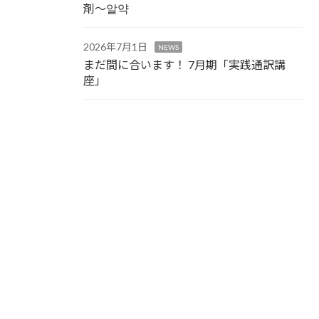
剤～알약
2026年7月1日
NEWS
まだ間に合います！ 7月期「実践通訳講
座」