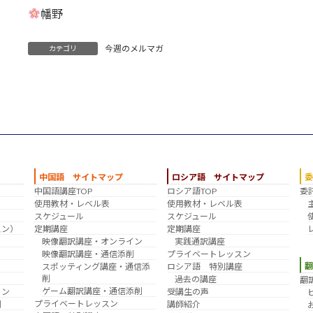
幡野
今週のメルマガ
カテゴリ
中国語 サイトマップ
ロシア語 サイトマップ
中国語講座TOP
ロシア語TOP
委
？
使用教材・レベル表
使用教材・レベル表
スケジュール
スケジュール
スン）
定期講座
定期講座
映像翻訳講座・オンライン
実践通訳講座
映像翻訳講座・通信添削
プライベートレッスン
スポッティング講座・通信添
ロシア語 特別講座
削
過去の講座
翻
ゲーム翻訳講座・通信添削
イン
受講生の声
プライベートレッスン
削
講師紹介