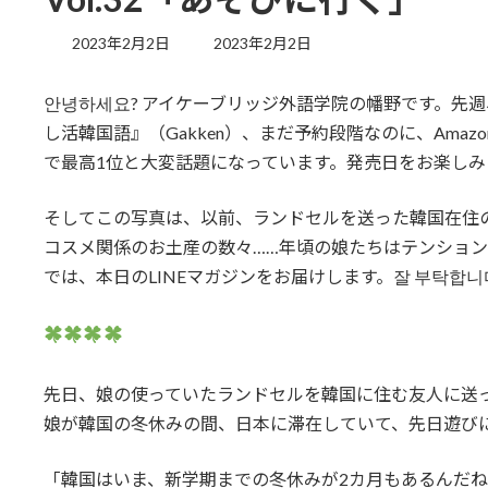
最
2023年2月2日
2023年2月2日
終
更
안녕하세요? アイケーブリッジ外語学院の幡野です。先
新
日
し活韓国語』（Gakken）、まだ予約段階なのに、Ama
時
で最高1位と大変話題になっています。発売日をお楽しみ
:
そしてこの写真は、以前、ランドセルを送った韓国在住
コスメ関係のお土産の数々……年頃の娘たちはテンショ
では、本日のLINEマガジンをお届けします。잘 부탁합니다
先日、娘の使っていたランドセルを韓国に住む友人に送
娘が韓国の冬休みの間、日本に滞在していて、先日遊び
「韓国はいま、新学期までの冬休みが2カ月もあるんだね