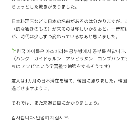
ちょっとした驚きがありました。
日本料理店などに日本の名前があるのは分かりますが、
（的な響きのもの）が来るのは珍しいかなぁと。一昔前
が、時代は少しずつ変わっているなぁと思いました。
한국 아이들은 아소비라는 공부방에서 공부를 한답니다.
（ハング ガイドゥルン アソビラヌン コンブバンエ
ちは’アソビ’という学習塾で勉強をするそうです）
友人は1カ月の日本滞在を経て、韓国に帰りました。韓国
過ごせますように。
それでは、また来週お目にかかりましょう。
감사합니다. 안녕히 계십시오.