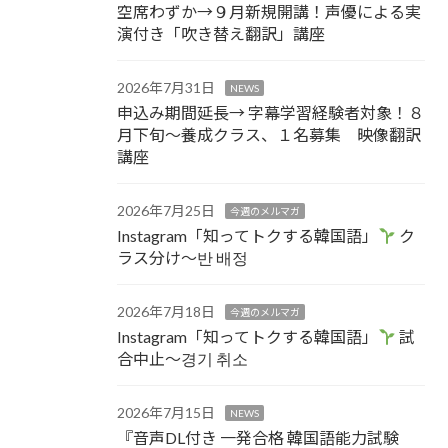
空席わずか→９月新規開講！声優による実
演付き「吹き替え翻訳」講座
2026年7月31日
NEWS
申込み期間延長→ 字幕学習経験者対象！８
月下旬～養成クラス、１名募集 映像翻訳
講座
2026年7月25日
今週のメルマガ
Instagram「知ってトクする韓国語」
ク
ラス分け～반 배정
2026年7月18日
今週のメルマガ
Instagram「知ってトクする韓国語」
試
合中止～경기 취소
2026年7月15日
NEWS
『音声DL付き 一発合格 韓国語能力試験