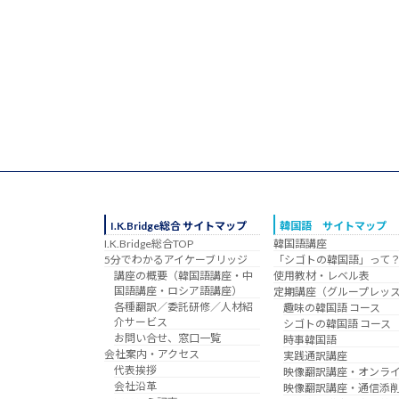
I.K.Bridge総合 サイトマップ
韓国語 サイトマップ
I.K.Bridge総合TOP
韓国語講座
5分でわかるアイケーブリッジ
「シゴトの韓国語」って
講座の概要（韓国語講座・中
使用教材・レベル表
国語講座・ロシア語講座）
定期講座（グループレッ
各種翻訳／委託研修／人材紹
趣味の韓国語 コース
介サービス
シゴトの韓国語 コース
お問い合せ、窓口一覧
時事韓国語
会社案内・アクセス
実践通訳講座
代表挨拶
映像翻訳講座・オンラ
会社沿革
映像翻訳講座・通信添