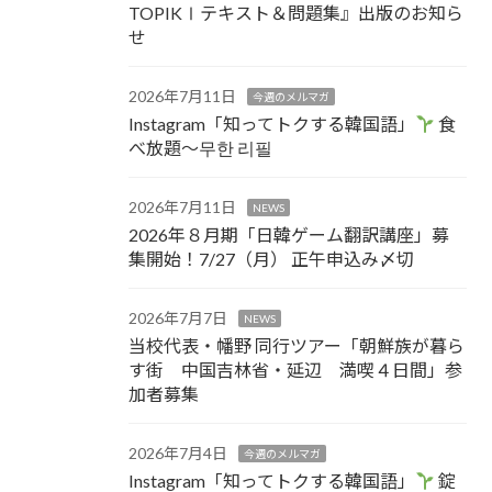
TOPIKⅠテキスト＆問題集』出版のお知ら
せ
2026年7月11日
今週のメルマガ
Instagram「知ってトクする韓国語」
食
べ放題～무한 리필
2026年7月11日
NEWS
2026年８月期「日韓ゲーム翻訳講座」募
集開始！7/27（月） 正午申込み〆切
2026年7月7日
NEWS
当校代表・幡野 同行ツアー「朝鮮族が暮ら
す街 中国吉林省・延辺 満喫４日間」参
加者募集
2026年7月4日
今週のメルマガ
Instagram「知ってトクする韓国語」
錠