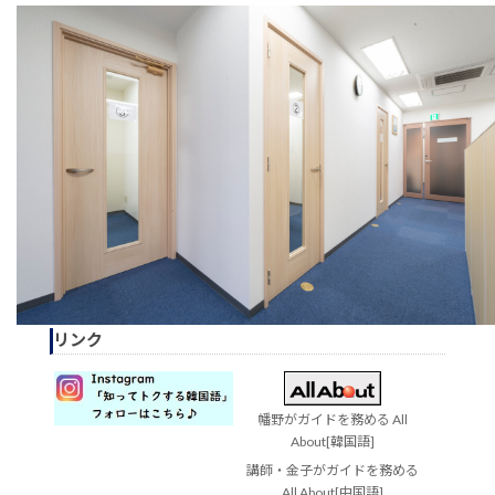
リンク
幡野がガイドを務める All
About[韓国語]
講師・金子がガイドを務める
All About[中国語]