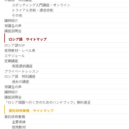
スポッティング入門講座・オンライン
トライアル添削・通信添削
その他
講師紹介
受講生の声
講座説明会
ロシア語 サイトマップ
ロシア語TOP
使用教材・レベル表
スケジュール
定期講座
実践通訳講座
プライベートレッスン
ロシア語 特別講座
過去の講座
受講生の声
講師紹介
講座説明会
「ロシア語圏へ行く方のためのハンドブック」無料進呈
委託研修業務 サイトマップ
委託研修業務
主要実績
使用教材