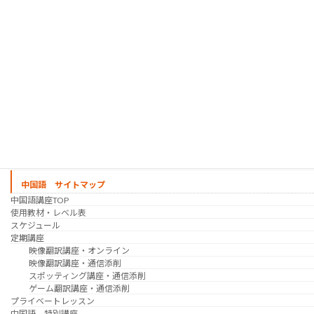
シゴトの韓国語 コース
時事韓国語
実践通訳講座
映像翻訳講座・オンライン
映像翻訳講座・通信添削
映像翻訳講座・吹き替え
日韓ゲーム翻訳講座・通信添削
スケジュール
プライベートレッスン
韓国語 特別講座
過去の講座
講師紹介
受講生の声
講座説明会
中国語 サイトマップ
中国語講座TOP
使用教材・レベル表
スケジュール
定期講座
映像翻訳講座・オンライン
映像翻訳講座・通信添削
スポッティング講座・通信添削
ゲーム翻訳講座・通信添削
プライベートレッスン
中国語 特別講座