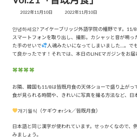
最
2022年11月10日
2022年11月10日
終
更
안녕하세요? アイケーブリッジ外語学院の幡野です。11
新
日
スマートフォンを取り出し、撮影。カシャッと音が鳴っ
時
た手のせいで
人魂みたいになってしまいました…。で
:
て良かったです！それでは、本日のLINEマガジンをお届け
お隣、韓国も11/8は皆既月食の天体ショーで盛り上が
食が見られる時間や、きれいに写真を撮る方法など、日
개기월식（ケギウォrシk／皆既月食）
日本語と同じ漢字が使われています。せっかくなので、
みましょう。