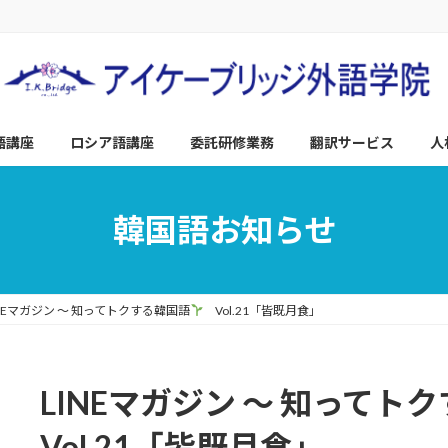
語講座
ロシア語講座
委託研修業務
翻訳サービス
人
韓国語お知らせ
INEマガジン ～ 知ってトクする韓国語
Vol.21「皆既月食」
LINEマガジン ～ 知ってト
Vol.21「皆既月食」