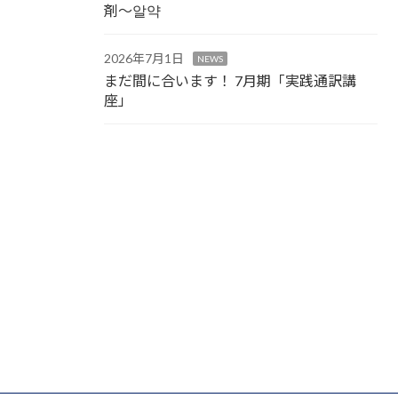
剤～알약
2026年7月1日
NEWS
まだ間に合います！ 7月期「実践通訳講
座」