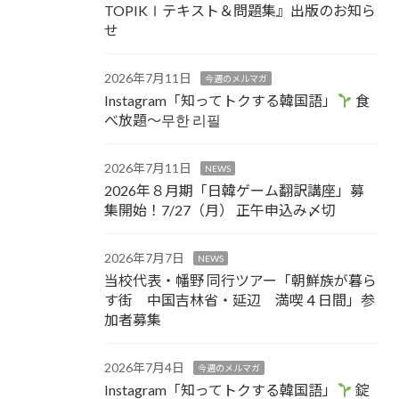
TOPIKⅠテキスト＆問題集』出版のお知ら
せ
2026年7月11日
今週のメルマガ
Instagram「知ってトクする韓国語」
食
べ放題～무한 리필
2026年7月11日
NEWS
2026年８月期「日韓ゲーム翻訳講座」募
集開始！7/27（月） 正午申込み〆切
2026年7月7日
NEWS
当校代表・幡野 同行ツアー「朝鮮族が暮ら
す街 中国吉林省・延辺 満喫４日間」参
加者募集
2026年7月4日
今週のメルマガ
Instagram「知ってトクする韓国語」
錠