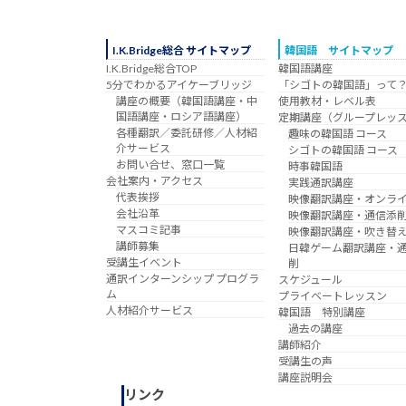
I.K.Bridge総合 サイトマップ
韓国語 サイトマップ
I.K.Bridge総合TOP
韓国語講座
5分でわかるアイケーブリッジ
「シゴトの韓国語」って
講座の概要（韓国語講座・中
使用教材・レベル表
国語講座・ロシア語講座）
定期講座（グループレッ
各種翻訳／委託研修／人材紹
趣味の韓国語 コース
介サービス
シゴトの韓国語 コース
お問い合せ、窓口一覧
時事韓国語
会社案内・アクセス
実践通訳講座
代表挨拶
映像翻訳講座・オンラ
会社沿革
映像翻訳講座・通信添
マスコミ記事
映像翻訳講座・吹き替
講師募集
日韓ゲーム翻訳講座・
受講生イベント
削
通訳インターンシップ プログラ
スケジュール
ム
プライベートレッスン
人材紹介サービス
韓国語 特別講座
過去の講座
講師紹介
受講生の声
講座説明会
リンク