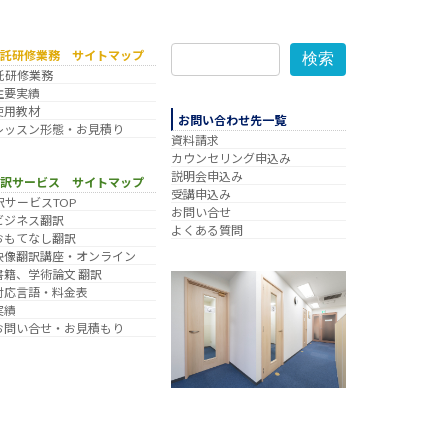
委託研修業務 サイトマップ
検索
託研修業務
主要実績
使用教材
お問い合わせ先一覧
レッスン形態・お見積り
資料請求
カウンセリング申込み
説明会申込み
翻訳サービス サイトマップ
受講申込み
訳サービスTOP
お問い合せ
ビジネス翻訳
よくある質問
おもてなし翻訳
映像翻訳講座・オンライン
書籍、学術論文 翻訳
対応言語・料金表
実績
お問い合せ・お見積もり