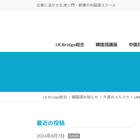
コ
ナ
仕事に活かせる 虎ノ門・新橋の外国語スクール
ン
ビ
テ
ゲ
ン
ー
ツ
シ
へ
ョ
I.K.Bridge総合
韓国語講座
中国
ス
ン
キ
に
ッ
移
プ
動
I.K.Bridge総合
韓国語お知らせ
今週のメルマガ
L
最近の投稿
2026年8月7日
NEWS