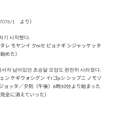
97076/1
より）
하기 시작했다.
mタレ モヤンイ クmセ ピョナギ シジャッケッタ
り始めた）
넘어서자 남아있던 초승달 모양도 완전히 사라졌다.
ェン ケギウォシグン イrゴpシ シップニ ノモソ
サラジョッタ／夕刻（午後）6時10分より始まった
も完全に消えていった）