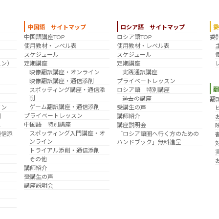
中国語 サイトマップ
ロシア語 サイトマップ
中国語講座TOP
ロシア語TOP
委
？
使用教材・レベル表
使用教材・レベル表
スケジュール
スケジュール
スン）
定期講座
定期講座
映像翻訳講座・オンライン
実践通訳講座
映像翻訳講座・通信添削
プライベートレッスン
スポッティング講座・通信添
ロシア語 特別講座
削
過去の講座
翻
ゲーム翻訳講座・通信添削
イン
受講生の声
プライベートレッスン
削
講師紹介
中国語 特別講座
え
講座説明会
スポッティング入門講座・オ
通信添
「ロシア語圏へ行く方のための
ンライン
ハンドブック」無料進呈
トライアル添削・通信添削
その他
講師紹介
受講生の声
講座説明会