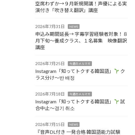
空席わずか→９月新規開講！声優による実
演付き「吹き替え翻訳」講座
2026年7月31日
NEWS
申込み期間延長→ 字幕学習経験者対象！８
月下旬～養成クラス、１名募集 映像翻訳
講座
2026年7月25日
今週のメルマガ
Instagram「知ってトクする韓国語」
ク
ラス分け～반 배정
2026年7月18日
今週のメルマガ
Instagram「知ってトクする韓国語」
試
合中止～경기 취소
2026年7月15日
NEWS
『音声DL付き 一発合格 韓国語能力試験