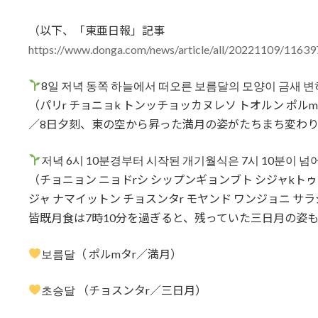
（以下、「東亜日報」記事
https://www.donga.com/news/article/all/20221109/1163
8일 저녁 동쪽 하늘에서 떠오른 보름달의 모양이 금새 변
（パリr チョニョk トンッチョッカヌレソ トオルン ポル
／8日夕刻、東の空から昇った満月の姿がたちまち変わ
저녁 6시 10분경부터 시작된 개기월식은 7시 10분이 
（チョニョン ニョドrシ シップンギョンブト シジャkトゥ
ジャ ナマイットン チョスンタr モヤンド ワンジョニ 
皆既月食は7時10分を過ぎると、残っていた三日月の姿
보름달（ ポルmタr／満月）
초승달 （チョスンタr／三日月）