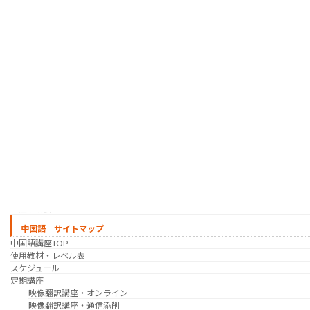
使用教材・レベル表
定期講座（グループレッスン）
趣味の韓国語 コース
シゴトの韓国語 コース
時事韓国語
実践通訳講座
映像翻訳講座・オンライン
映像翻訳講座・通信添削
映像翻訳講座・吹き替え
日韓ゲーム翻訳講座・通信添削
スケジュール
プライベートレッスン
韓国語 特別講座
過去の講座
講師紹介
受講生の声
講座説明会
中国語 サイトマップ
中国語講座TOP
使用教材・レベル表
スケジュール
定期講座
映像翻訳講座・オンライン
映像翻訳講座・通信添削