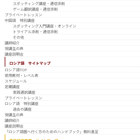
スポッティング講座・通信添削
ゲーム翻訳講座・通信添削
プライベートレッスン
中国語 特別講座
スポッティング入門講座・オンライン
トライアル添削・通信添削
その他
講師紹介
受講生の声
講座説明会
ロシア語 サイトマップ
ロシア語TOP
使用教材・レベル表
スケジュール
定期講座
実践通訳講座
プライベートレッスン
ロシア語 特別講座
過去の講座
受講生の声
講師紹介
講座説明会
「ロシア語圏へ行く方のためのハンドブック」無料進呈