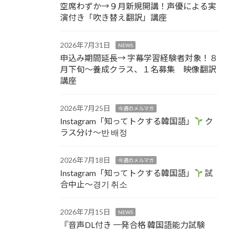
空席わずか→９月新規開講！声優による実
演付き「吹き替え翻訳」講座
2026年7月31日
NEWS
申込み期間延長→ 字幕学習経験者対象！８
月下旬～養成クラス、１名募集 映像翻訳
講座
2026年7月25日
今週のメルマガ
Instagram「知ってトクする韓国語」
ク
ラス分け～반 배정
2026年7月18日
今週のメルマガ
Instagram「知ってトクする韓国語」
試
合中止～경기 취소
2026年7月15日
NEWS
『音声DL付き 一発合格 韓国語能力試験