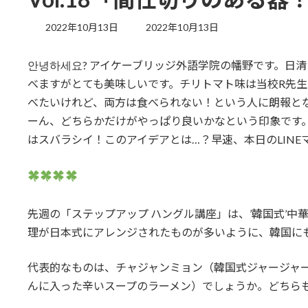
最
2022年10月13日
2022年10月13日
終
更
안녕하세요? アイケーブリッジ外語学院の幡野です。日
新
日
べますがとても美味しいです。チリトマト味は当校R先
時
べたいけれど、両方は食べられない！という人に朗報と
:
ーん、どちらかだけがやっぱり良いかなという印象です
はスバラシイ！このアイデアとは…？早速、本日のLINEマ
先週の「ステップアップ ハングル講座」は、’韓国式’
理が日本式にアレンジされたものが多いように、韓国に
代表的なものは、チャジャンミョン（韓国式ジャージャ
んに入った辛いスープのラーメン）でしょうか。どちら