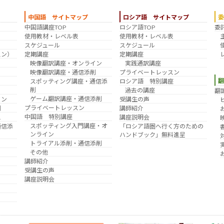
中国語 サイトマップ
ロシア語 サイトマップ
中国語講座TOP
ロシア語TOP
委
？
使用教材・レベル表
使用教材・レベル表
スケジュール
スケジュール
スン）
定期講座
定期講座
映像翻訳講座・オンライン
実践通訳講座
映像翻訳講座・通信添削
プライベートレッスン
スポッティング講座・通信添
ロシア語 特別講座
削
過去の講座
翻
ゲーム翻訳講座・通信添削
イン
受講生の声
プライベートレッスン
削
講師紹介
中国語 特別講座
え
講座説明会
スポッティング入門講座・オ
通信添
「ロシア語圏へ行く方のための
ンライン
ハンドブック」無料進呈
トライアル添削・通信添削
その他
講師紹介
受講生の声
講座説明会