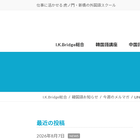
コ
ナ
仕事に活かせる 虎ノ門・新橋の外国語スクール
ン
ビ
テ
ゲ
ン
ー
ツ
シ
へ
ョ
I.K.Bridge総合
韓国語講座
中国
ス
ン
キ
に
ッ
移
プ
動
I.K.Bridge総合
韓国語お知らせ
今週のメルマガ
L
最近の投稿
2026年8月7日
NEWS