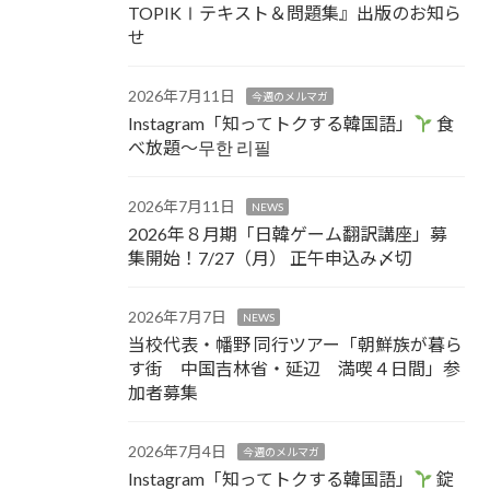
TOPIKⅠテキスト＆問題集』出版のお知ら
せ
2026年7月11日
今週のメルマガ
Instagram「知ってトクする韓国語」
食
べ放題～무한 리필
2026年7月11日
NEWS
2026年８月期「日韓ゲーム翻訳講座」募
集開始！7/27（月） 正午申込み〆切
2026年7月7日
NEWS
当校代表・幡野 同行ツアー「朝鮮族が暮ら
す街 中国吉林省・延辺 満喫４日間」参
加者募集
2026年7月4日
今週のメルマガ
Instagram「知ってトクする韓国語」
錠