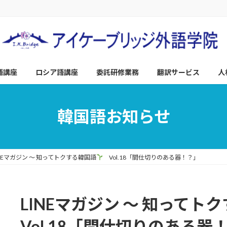
語講座
ロシア語講座
委託研修業務
翻訳サービス
人
韓国語お知らせ
INEマガジン ～ 知ってトクする韓国語
Vol.18「間仕切りのある器！？」
LINEマガジン ～ 知ってト
Vol.18「間仕切りのある器