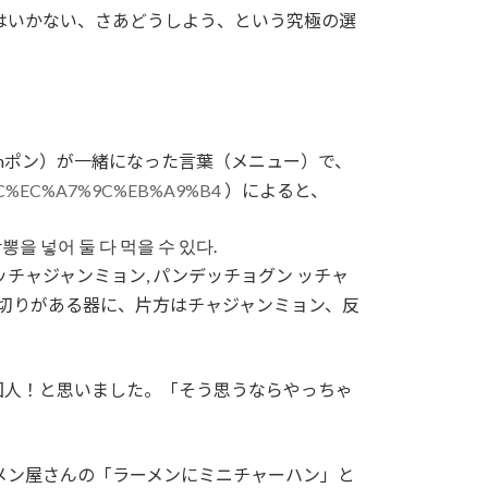
はいかない、さあどうしよう、という究極の選
mポン）が一緒になった言葉（メニュー）で、
7%AC%EC%A7%9C%EB%A9%B4
）によると、
을 넣어 둘 다 먹을 수 있다.
ッチャジャンミョン, パンデッチョグン ッチャ
に間仕切りがある器に、片方はチャジャンミョン、反
国人！と思いました。「そう思うならやっちゃ
メン屋さんの「ラーメンにミニチャーハン」と