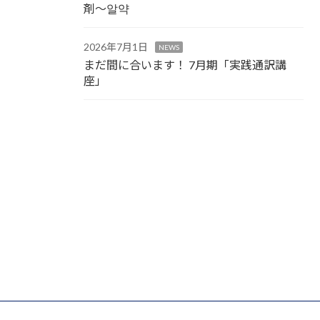
剤～알약
2026年7月1日
NEWS
まだ間に合います！ 7月期「実践通訳講
座」