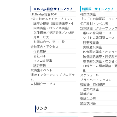
I.K.Bridge総合 サイトマップ
韓国語 サイトマップ
I.K.Bridge総合TOP
韓国語講座
5分でわかるアイケーブリッジ
「シゴトの韓国語」って
講座の概要（韓国語講座・中
使用教材・レベル表
国語講座・ロシア語講座）
定期講座（グループレッ
各種翻訳／委託研修／人材紹
趣味の韓国語 コース
介サービス
シゴトの韓国語 コース
お問い合せ、窓口一覧
時事韓国語
会社案内・アクセス
実践通訳講座
代表挨拶
映像翻訳講座・オンラ
会社沿革
映像翻訳講座・通信添
マスコミ記事
映像翻訳講座・吹き替
講師募集
日韓ゲーム翻訳講座・
受講生イベント
削
通訳インターンシップ プログラ
スケジュール
ム
プライベートレッスン
人材紹介サービス
韓国語 特別講座
過去の講座
講師紹介
受講生の声
講座説明会
リンク