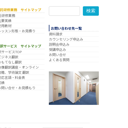
委託研修業務 サイトマップ
検索
託研修業務
主要実績
使用教材
お問い合わせ先一覧
レッスン形態・お見積り
資料請求
カウンセリング申込み
説明会申込み
翻訳サービス サイトマップ
受講申込み
訳サービスTOP
お問い合せ
ビジネス翻訳
よくある質問
おもてなし翻訳
映像翻訳講座・オンライン
書籍、学術論文 翻訳
対応言語・料金表
実績
お問い合せ・お見積もり