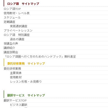
ロシア語 サイトマップ
ロシア語TOP
使用教材・レベル表
スケジュール
定期講座
実践通訳講座
プライベートレッスン
ロシア語 特別講座
過去の講座
受講生の声
講師紹介
講座説明会
「ロシア語圏へ行く方のためのハンドブック」無料進呈
委託研修業務 サイトマップ
委託研修業務
主要実績
使用教材
レッスン形態・お見積り
翻訳サービス サイトマップ
翻訳サービスTOP
ビジネス翻訳