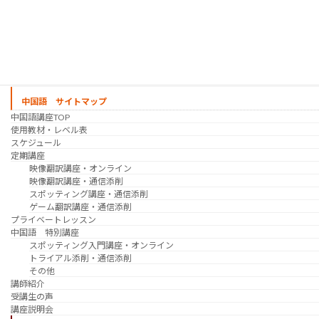
スケジュール
プライベートレッスン
韓国語 特別講座
過去の講座
講師紹介
受講生の声
講座説明会
中国語 サイトマップ
中国語講座TOP
使用教材・レベル表
スケジュール
定期講座
映像翻訳講座・オンライン
映像翻訳講座・通信添削
スポッティング講座・通信添削
ゲーム翻訳講座・通信添削
プライベートレッスン
中国語 特別講座
スポッティング入門講座・オンライン
トライアル添削・通信添削
その他
講師紹介
受講生の声
講座説明会