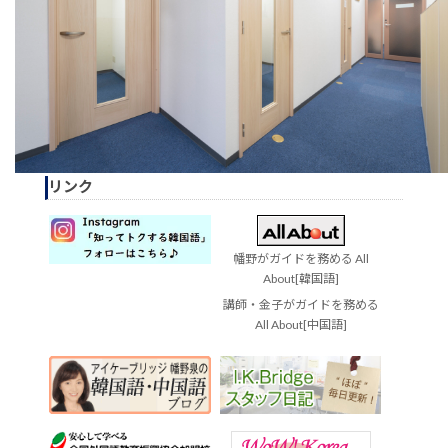
リンク
幡野がガイドを務める All
About[韓国語]
講師・金子がガイドを務める
All About[中国語]