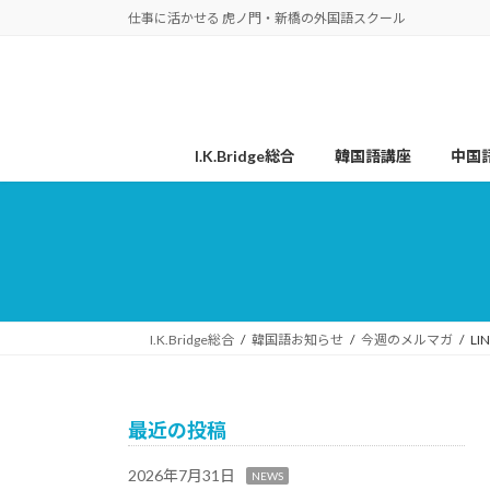
コ
ナ
仕事に活かせる 虎ノ門・新橋の外国語スクール
ン
ビ
テ
ゲ
ン
ー
ツ
シ
へ
ョ
I.K.Bridge総合
韓国語講座
中国
ス
ン
キ
に
ッ
移
プ
動
I.K.Bridge総合
韓国語お知らせ
今週のメルマガ
L
最近の投稿
2026年7月31日
NEWS