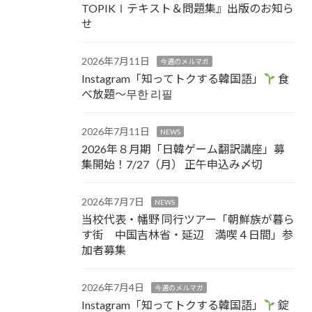
TOPIKⅠテキスト＆問題集』出版のお知ら
せ
2026年7月11日
今週のメルマガ
Instagram「知ってトクする韓国語」
食
べ放題～무한 리필
2026年7月11日
NEWS
2026年８月期「日韓ゲーム翻訳講座」募
集開始！7/27（月） 正午申込み〆切
2026年7月7日
NEWS
当校代表・幡野 同行ツアー「朝鮮族が暮ら
す街 中国吉林省・延辺 満喫４日間」参
加者募集
2026年7月4日
今週のメルマガ
Instagram「知ってトクする韓国語」
錠