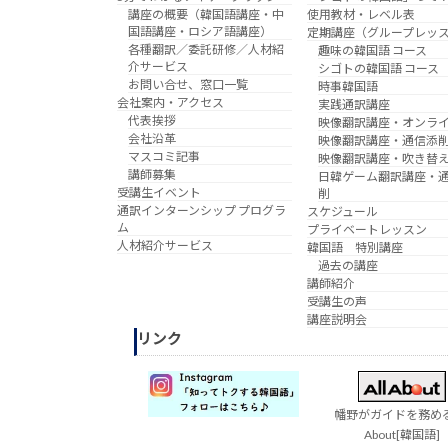
講座の概要（韓国語講座・中
使用教材・レベル表
国語講座・ロシア語講座）
定期講座（グループレッ
各種翻訳／委託研修／人材紹
趣味の韓国語 コース
介サービス
シゴトの韓国語 コース
お問い合せ、窓口一覧
時事韓国語
会社案内・アクセス
実践通訳講座
代表挨拶
映像翻訳講座・オンラ
会社沿革
映像翻訳講座・通信添
マスコミ記事
映像翻訳講座・吹き替
講師募集
日韓ゲーム翻訳講座・
受講生イベント
削
通訳インターンシップ プログラ
スケジュール
ム
プライベートレッスン
人材紹介サービス
韓国語 特別講座
過去の講座
講師紹介
受講生の声
講座説明会
リンク
幡野がガイドを務める 
About[韓国語]