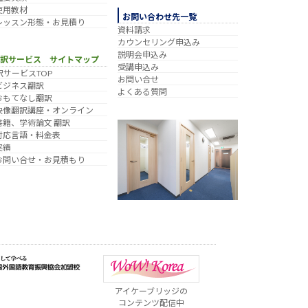
使用教材
お問い合わせ先一覧
レッスン形態・お見積り
資料請求
カウンセリング申込み
説明会申込み
翻訳サービス サイトマップ
受講申込み
訳サービスTOP
お問い合せ
ビジネス翻訳
よくある質問
おもてなし翻訳
映像翻訳講座・オンライン
書籍、学術論文 翻訳
対応言語・料金表
実績
お問い合せ・お見積もり
アイケーブリッジの
コンテンツ配信中