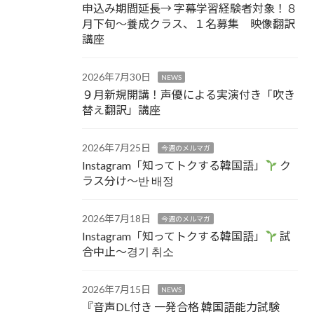
申込み期間延長→ 字幕学習経験者対象！８
月下旬～養成クラス、１名募集 映像翻訳
講座
2026年7月30日
NEWS
９月新規開講！声優による実演付き「吹き
替え翻訳」講座
2026年7月25日
今週のメルマガ
Instagram「知ってトクする韓国語」
ク
ラス分け～반 배정
2026年7月18日
今週のメルマガ
Instagram「知ってトクする韓国語」
試
合中止～경기 취소
2026年7月15日
NEWS
『音声DL付き 一発合格 韓国語能力試験