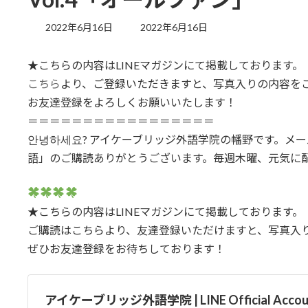
最
2022年6月16日
2022年6月16日
終
更
★こちらの内容はLINEマガジンにて掲載しております。
新
日
こちら
より、ご登録いただきますと、写真入りの内容を
時
お友達登録をよろしくお願いいたします！
:
＝＝＝＝＝＝＝＝＝＝＝＝＝＝＝＝＝
안녕하세요? アイケーブリッジ外語学院の幡野です。メ
語」のご購読ありがとうございます。毎週木曜、元気に配
★こちらの内容はLINEマガジンにて掲載しております。
ご購読はこちらより、友達登録いただけますと、写真入
ぜひお友達登録をお待ちしております！
アイケーブリッジ外語学院 | LINE Official Accou