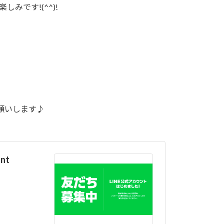
みです!(^^)!
願いします♪
nt