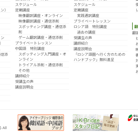
スケジュール
スケジュール
スン）
定期講座
定期講座
映像翻訳講座・オンライン
実践通訳講座
映像翻訳講座・通信添削
プライベートレッスン
スポッティング講座・通信添
ロシア語 特別講座
削
過去の講座
翻
ゲーム翻訳講座・通信添削
イン
受講生の声
プライベートレッスン
削
講師紹介
中国語 特別講座
え
講座説明会
スポッティング入門講座・オ
通信添
「ロシア語圏へ行く方のための
ンライン
ハンドブック」無料進呈
トライアル添削・通信添削
その他
講師紹介
受講生の声
講座説明会
All