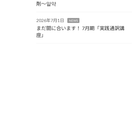
剤～알약
2026年7月1日
NEWS
まだ間に合います！ 7月期「実践通訳講
座」