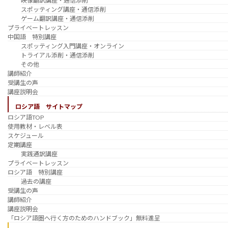
映像翻訳講座・通信添削
スポッティング講座・通信添削
ゲーム翻訳講座・通信添削
プライベートレッスン
中国語 特別講座
スポッティング入門講座・オンライン
トライアル添削・通信添削
その他
講師紹介
受講生の声
講座説明会
ロシア語 サイトマップ
ロシア語TOP
使用教材・レベル表
スケジュール
定期講座
実践通訳講座
プライベートレッスン
ロシア語 特別講座
過去の講座
受講生の声
講師紹介
講座説明会
「ロシア語圏へ行く方のためのハンドブック」無料進呈