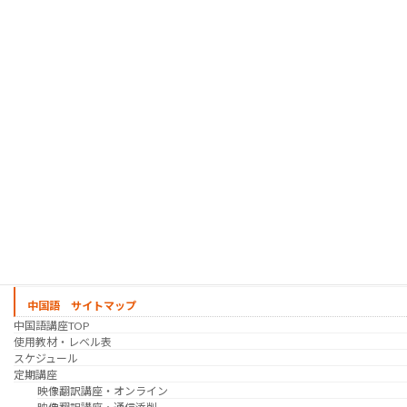
「シゴトの韓国語」って？
使用教材・レベル表
定期講座（グループレッスン）
趣味の韓国語 コース
シゴトの韓国語 コース
時事韓国語
実践通訳講座
映像翻訳講座・オンライン
映像翻訳講座・通信添削
映像翻訳講座・吹き替え
日韓ゲーム翻訳講座・通信添削
スケジュール
プライベートレッスン
韓国語 特別講座
過去の講座
講師紹介
受講生の声
講座説明会
中国語 サイトマップ
中国語講座TOP
使用教材・レベル表
スケジュール
定期講座
映像翻訳講座・オンライン