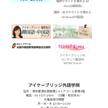
幡野がガイドを務める All
About[韓国語]
講師・金子がガイドを務める
All About[中国語]
アイケーブリッジの
コンテンツ配信中
WOW! Korea
アイケーブリッジ外語学院
住所： 東京都港区西新橋1-9-1 アコール新橋4階
電話：03-5157-2424 （日曜・祝日休み）
お電話受付時間
月・水・木 12:00～21:30
火・金 12:00～20:00