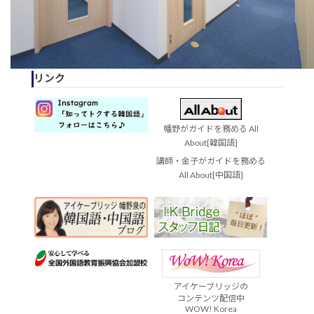
リンク
幡野がガイドを務める All
About[韓国語]
講師・金子がガイドを務める
All About[中国語]
アイケーブリッジの
コンテンツ配信中
WOW! Korea