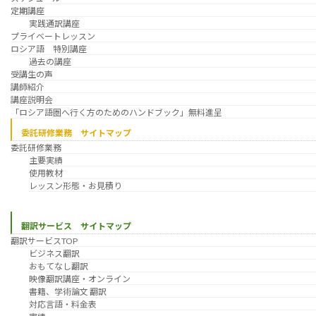
定期講座
実践通訳講座
プライベートレッスン
ロシア語 特別講座
過去の講座
受講生の声
講師紹介
講座説明会
「ロシア語圏へ行く方のためのハンドブック」無料進呈
委託研修業務 サイトマップ
委託研修業務
主要実績
使用教材
レッスン形態・お見積り
翻訳サービス サイトマップ
翻訳サービスTOP
ビジネス翻訳
おもてなし翻訳
映像翻訳講座・オンライン
書籍、学術論文 翻訳
対応言語・料金表