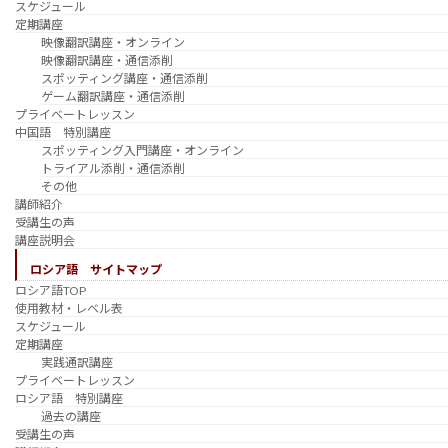
スケジュール
定期講座
映像翻訳講座・オンライン
映像翻訳講座・通信添削
スポッティング講座・通信添削
ゲーム翻訳講座・通信添削
プライベートレッスン
中国語 特別講座
スポッティング入門講座・オンライン
トライアル添削・通信添削
その他
講師紹介
受講生の声
講座説明会
ロシア語 サイトマップ
ロシア語TOP
使用教材・レベル表
スケジュール
定期講座
実践通訳講座
プライベートレッスン
ロシア語 特別講座
過去の講座
受講生の声