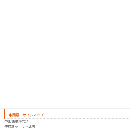
韓国語 サイトマップ
韓国語講座
「シゴトの韓国語」って？
使用教材・レベル表
定期講座（グループレッスン）
趣味の韓国語 コース
シゴトの韓国語 コース
時事韓国語
実践通訳講座
映像翻訳講座・オンライン
映像翻訳講座・通信添削
映像翻訳講座・吹き替え
日韓ゲーム翻訳講座・通信添削
スケジュール
プライベートレッスン
韓国語 特別講座
過去の講座
講師紹介
受講生の声
講座説明会
中国語 サイトマップ
中国語講座TOP
使用教材・レベル表