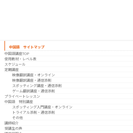
日韓ゲーム翻訳講座・通信添削
スケジュール
プライベートレッスン
韓国語 特別講座
過去の講座
講師紹介
受講生の声
講座説明会
中国語 サイトマップ
中国語講座TOP
使用教材・レベル表
スケジュール
定期講座
映像翻訳講座・オンライン
映像翻訳講座・通信添削
スポッティング講座・通信添削
ゲーム翻訳講座・通信添削
プライベートレッスン
中国語 特別講座
スポッティング入門講座・オンライン
トライアル添削・通信添削
その他
講師紹介
受講生の声