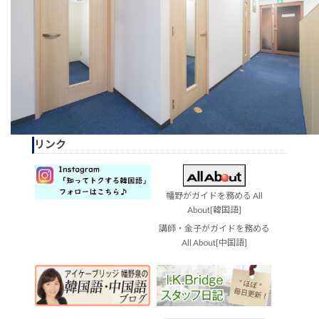
リンク
幡野がガイドを務める All
About[韓国語]
講師・金子がガイドを務める
All About[中国語]