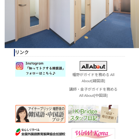
リンク
幡野がガイドを務める All
About[韓国語]
講師・金子がガイドを務める
All About[中国語]