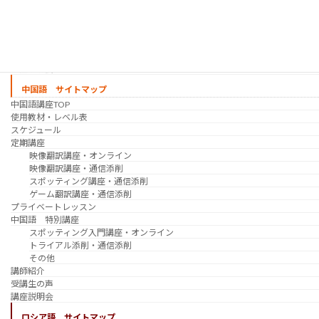
プライベートレッスン
韓国語 特別講座
過去の講座
講師紹介
受講生の声
講座説明会
中国語 サイトマップ
中国語講座TOP
使用教材・レベル表
スケジュール
定期講座
映像翻訳講座・オンライン
映像翻訳講座・通信添削
スポッティング講座・通信添削
ゲーム翻訳講座・通信添削
プライベートレッスン
中国語 特別講座
スポッティング入門講座・オンライン
トライアル添削・通信添削
その他
講師紹介
受講生の声
講座説明会
ロシア語 サイトマップ