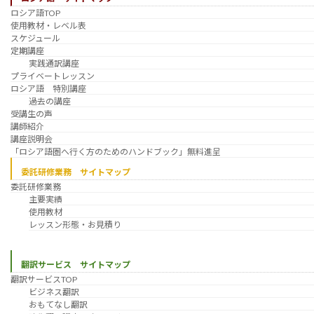
ロシア語TOP
使用教材・レベル表
スケジュール
定期講座
実践通訳講座
プライベートレッスン
ロシア語 特別講座
過去の講座
受講生の声
講師紹介
講座説明会
「ロシア語圏へ行く方のためのハンドブック」無料進呈
委託研修業務 サイトマップ
委託研修業務
主要実績
使用教材
レッスン形態・お見積り
翻訳サービス サイトマップ
翻訳サービスTOP
ビジネス翻訳
おもてなし翻訳