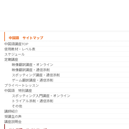
プライベートレッスン
韓国語 特別講座
過去の講座
講師紹介
受講生の声
講座説明会
中国語 サイトマップ
中国語講座TOP
使用教材・レベル表
スケジュール
定期講座
映像翻訳講座・オンライン
映像翻訳講座・通信添削
スポッティング講座・通信添削
ゲーム翻訳講座・通信添削
プライベートレッスン
中国語 特別講座
スポッティング入門講座・オンライン
トライアル添削・通信添削
その他
講師紹介
受講生の声
講座説明会