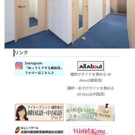
リンク
幡野がガイドを務める All
About[韓国語]
講師・金子がガイドを務める
All About[中国語]