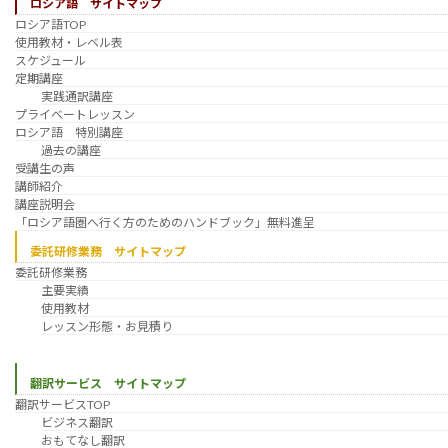
ロシア語 サイトマップ
ロシア語TOP
使用教材・レベル表
スケジュール
定期講座
実践通訳講座
プライベートレッスン
ロシア語 特別講座
過去の講座
受講生の声
講師紹介
講座説明会
「ロシア語圏へ行く方のためのハンドブック」無料進呈
委託研修業務 サイトマップ
委託研修業務
主要実績
使用教材
レッスン形態・お見積り
翻訳サービス サイトマップ
翻訳サービスTOP
ビジネス翻訳
おもてなし翻訳