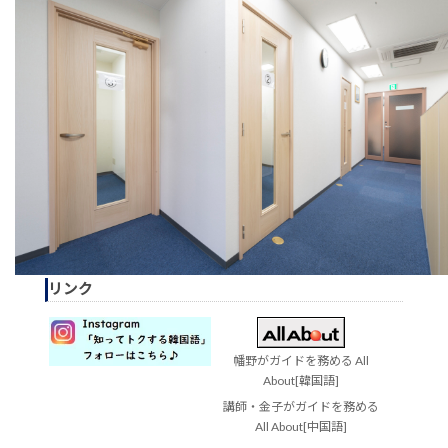
リンク
幡野がガイドを務める All
About[韓国語]
講師・金子がガイドを務める
All About[中国語]