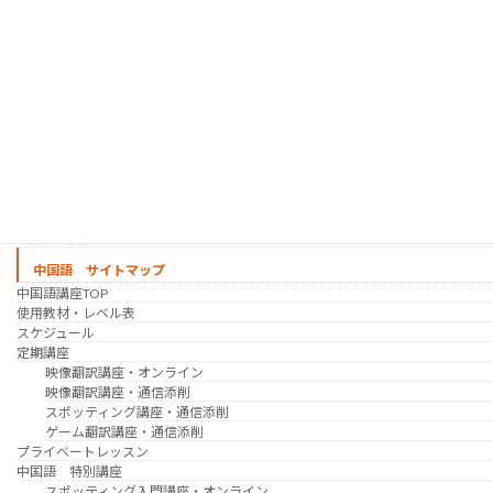
時事韓国語
実践通訳講座
映像翻訳講座・オンライン
映像翻訳講座・通信添削
映像翻訳講座・吹き替え
日韓ゲーム翻訳講座・通信添削
スケジュール
プライベートレッスン
韓国語 特別講座
過去の講座
講師紹介
受講生の声
講座説明会
中国語 サイトマップ
中国語講座TOP
使用教材・レベル表
スケジュール
定期講座
映像翻訳講座・オンライン
映像翻訳講座・通信添削
スポッティング講座・通信添削
ゲーム翻訳講座・通信添削
プライベートレッスン
中国語 特別講座
スポッティング入門講座・オンライン