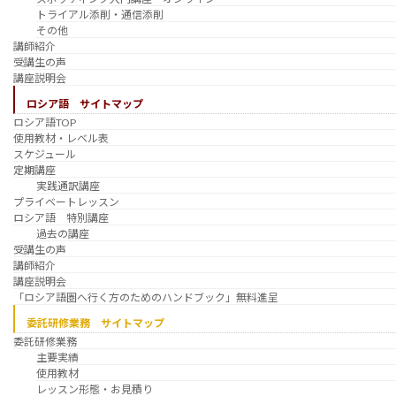
トライアル添削・通信添削
その他
講師紹介
受講生の声
講座説明会
ロシア語 サイトマップ
ロシア語TOP
使用教材・レベル表
スケジュール
定期講座
実践通訳講座
プライベートレッスン
ロシア語 特別講座
過去の講座
受講生の声
講師紹介
講座説明会
「ロシア語圏へ行く方のためのハンドブック」無料進呈
委託研修業務 サイトマップ
委託研修業務
主要実績
使用教材
レッスン形態・お見積り