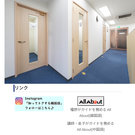
リンク
幡野がガイドを務める All
About[韓国語]
講師・金子がガイドを務める
All About[中国語]