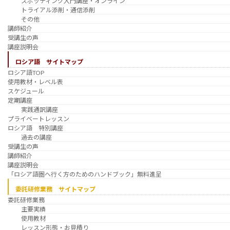
スポッティング入門講座・オンライン
トライアル添削・通信添削
その他
講師紹介
受講生の声
講座説明会
ロシア語 サイトマップ
ロシア語TOP
使用教材・レベル表
スケジュール
定期講座
実践通訳講座
プライベートレッスン
ロシア語 特別講座
過去の講座
受講生の声
講師紹介
講座説明会
「ロシア語圏へ行く方のためのハンドブック」無料進呈
委託研修業務 サイトマップ
委託研修業務
主要実績
使用教材
レッスン形態・お見積り