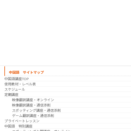
時事韓国語
実践通訳講座
映像翻訳講座・オンライン
映像翻訳講座・通信添削
映像翻訳講座・吹き替え
日韓ゲーム翻訳講座・通信添削
スケジュール
プライベートレッスン
韓国語 特別講座
過去の講座
講師紹介
受講生の声
講座説明会
中国語 サイトマップ
中国語講座TOP
使用教材・レベル表
スケジュール
定期講座
映像翻訳講座・オンライン
映像翻訳講座・通信添削
スポッティング講座・通信添削
ゲーム翻訳講座・通信添削
プライベートレッスン
中国語 特別講座