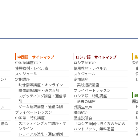
中国語 サイトマップ
ロシア語 サイトマップ
中国語講座TOP
ロシア語TOP
委
？
使用教材・レベル表
使用教材・レベル表
スケジュール
スケジュール
スン）
定期講座
定期講座
映像翻訳講座・オンライン
実践通訳講座
映像翻訳講座・通信添削
プライベートレッスン
スポッティング講座・通信添
ロシア語 特別講座
削
翻
過去の講座
ゲーム翻訳講座・通信添削
イン
受講生の声
プライベートレッスン
削
講師紹介
中国語 特別講座
え
講座説明会
スポッティング入門講座・オ
通信添
「ロシア語圏へ行く方のための
ンライン
ハンドブック」無料進呈
トライアル添削・通信添削