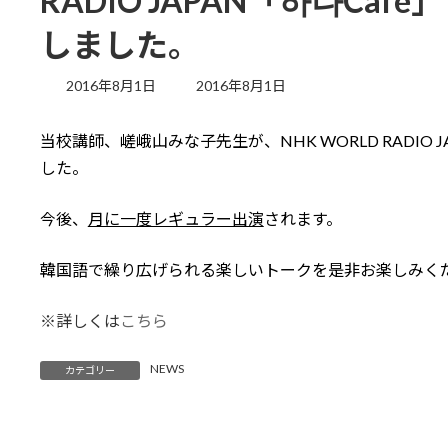
RADIO JAPAN「하나Ca
しました。
最
2016年8月1日
2016年8月1日
終
更
当校講師、嵯峨山みな子先生が、NHK WORLD RADIO 
新
日
した。
時
:
今後、
月に一度レギュラー出演
されます。
韓国語で繰り広げられる楽しいトークを是非お楽しみく
※詳しくは
こちら
NEWS
カテゴリー