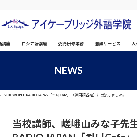
語講座
ロシア語講座
委託研修業務
翻訳サービス
人
NEWS
K WORLD RADIO JAPAN「하나Cafe」（韓国語番組）に出演しました。
当校講師、嵯峨山みな子先生が