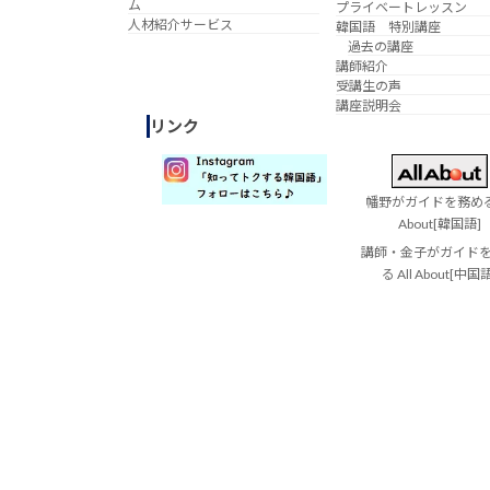
ム
プライベートレッスン
人材紹介サービス
韓国語 特別講座
過去の講座
講師紹介
受講生の声
講座説明会
リンク
幡野がガイドを務める 
About[韓国語]
講師・金子がガイド
る All About[中国