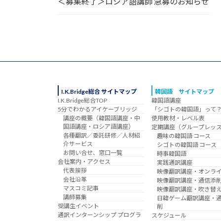
＜募集終了＞ロシア語講師 急募のお知らせ
I.K.Bridge総合 サイトマップ
韓国語 サイトマップ
I.K.Bridge総合TOP
韓国語講座
5分でわかるアイケーブリッジ
「シゴトの韓国語」って
講座の概要（韓国語講座・中
使用教材・レベル表
国語講座・ロシア語講座）
定期講座（グループレッ
各種翻訳／委託研修／人材紹
趣味の韓国語 コース
介サービス
シゴトの韓国語 コース
お問い合せ、窓口一覧
時事韓国語
会社案内・アクセス
実践通訳講座
代表挨拶
映像翻訳講座・オンラ
会社沿革
映像翻訳講座・通信添
マスコミ記事
映像翻訳講座・吹き替
講師募集
日韓ゲーム翻訳講座・
受講生イベント
削
通訳インターンシップ プログラ
スケジュール