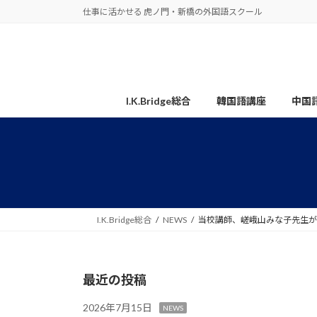
コ
ナ
仕事に活かせる 虎ノ門・新橋の外国語スクール
ン
ビ
テ
ゲ
ン
ー
ツ
シ
へ
ョ
I.K.Bridge総合
韓国語講座
中国
ス
ン
キ
に
ッ
移
プ
動
I.K.Bridge総合
NEWS
当校講師、嵯峨山みな子先生が、NH
最近の投稿
2026年7月15日
NEWS