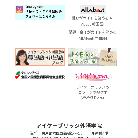
幡野がガイドを務める All
About[韓国語]
講師・金子がガイドを務める
All About[中国語]
アイケーブリッジの
コンテンツ配信中
WOW! Korea
アイケーブリッジ外語学院
住所： 東京都港区西新橋1-9-1 アコール新橋4階