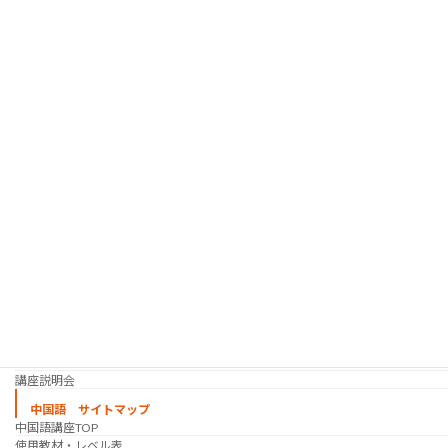
人材紹介サービス
韓国語 サイトマップ
韓国語講座
「シゴトの韓国語」って？
使用教材・レベル表
定期講座（グループレッスン）
趣味の韓国語 コース
シゴトの韓国語 コース
時事韓国語
実践通訳講座
映像翻訳講座・オンライン
映像翻訳講座・通信添削
映像翻訳講座・吹き替え
日韓ゲーム翻訳講座・通信添削
スケジュール
プライベートレッスン
韓国語 特別講座
過去の講座
講師紹介
受講生の声
講座説明会
中国語 サイトマップ
中国語講座TOP
使用教材・レベル表