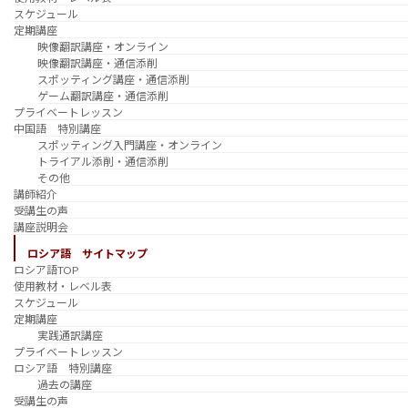
スケジュール
定期講座
映像翻訳講座・オンライン
映像翻訳講座・通信添削
スポッティング講座・通信添削
ゲーム翻訳講座・通信添削
プライベートレッスン
中国語 特別講座
スポッティング入門講座・オンライン
トライアル添削・通信添削
その他
講師紹介
受講生の声
講座説明会
ロシア語 サイトマップ
ロシア語TOP
使用教材・レベル表
スケジュール
定期講座
実践通訳講座
プライベートレッスン
ロシア語 特別講座
過去の講座
受講生の声